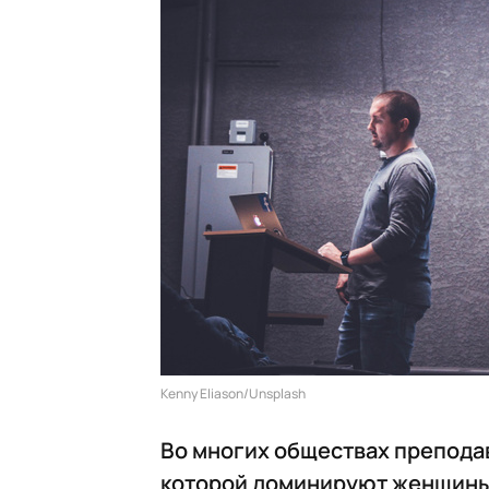
Kenny Eliason/Unsplash
Во многих обществах препода
которой доминируют женщины