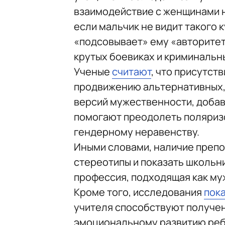
взаимодействие с женщинами н
если мальчик не видит такого 
«подсовывает» ему «авторитет
крутых боевиках и криминальн
Ученые
считают
, что присутс
продвижению альтернативных,
версий мужественности, добав
помогают преодолеть поляриз
гендерному неравенству.
Иными словами, наличие преп
стереотипы и показать школьни
профессия, подходящая как му
Кроме того, исследования
пок
учителя способствуют получе
эмоциональному развитию ребе