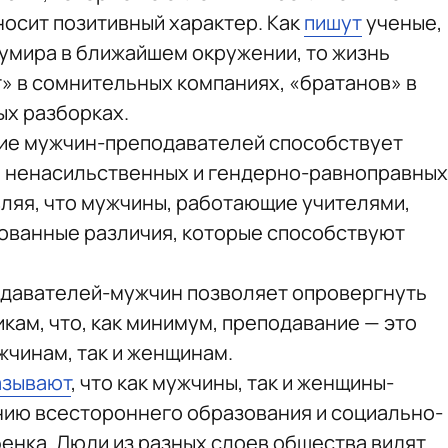
осит позитивный характер. Как
пишут
ученые,
кумира в ближайшем окружении, то жизнь
» в сомнительных компаниях, «братанов» в
ых разборках.
твие мужчин-преподавателей способствует
 ненасильственных и гендерно-равноправных
ляя, что мужчины, работающие учителями,
ованные различия, которые способствуют
одавателей-мужчин позволяет опровергнуть
кам, что, как минимум, преподавание — это
жчинам, так и женщинам.
азывают
, что как мужчины, так и женщины-
нию всестороннего образования и социально-
нка. Люди из разных слоев общества видят