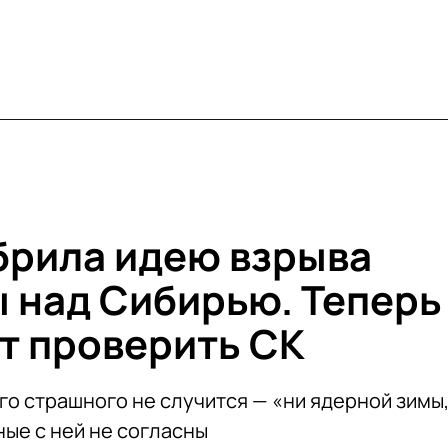
брила идею взрыва
 над Сибирью. Теперь
ят проверить СК
го страшного не случится — «ни ядерной зимы
ные с ней не согласны