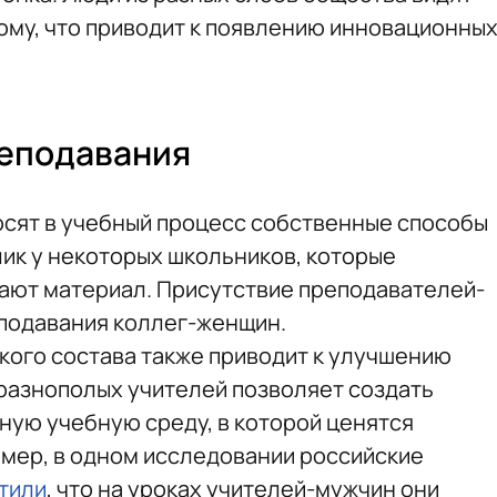
ному, что приводит к появлению инновационны
реподавания
сят в учебный процесс собственные способы
лик у некоторых школьников, которые
ают материал. Присутствие преподавателей-
подавания коллег-женщин.
ого состава также приводит к улучшению
 разнополых учителей позволяет создать
ую учебную среду, в которой ценятся
имер, в одном исследовании российские
тили
, что на уроках учителей-мужчин они