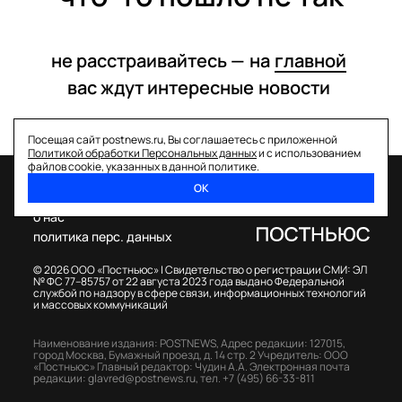
не расстраивайтесь —
на
главной
вас ждут интересные
новости
Посещая сайт postnews.ru, Вы соглашаетесь с приложенной
Политикой обработки Персональных данных
и с использованием
файлов cookie, указанных в данной политике.
ОК
спецпроекты
о нас
политика перс. данных
© 2026 ООО «Постньюс» |
Свидетельство о регистрации СМИ: ЭЛ
№ ФС 77–85757 от 22 августа 2023 года выдано Федеральной
службой по надзору в сфере связи, информационных технологий
и массовых коммуникаций
Наименование издания: POSTNEWS,
Адрес редакции: 127015,
город Москва, Бумажный проезд, д. 14 стр. 2
Учредитель: ООО
«Постньюс»
Главный редактор: Чудин А.А.
Электронная почта
редакции:
glavred@postnews.ru
,
тел.
+7 (495) 66-33-811