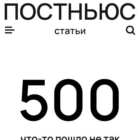
статьи
500
что-то пошло не так