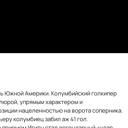
ль Южной Америки. Колумбийский голкипер
люрой, упрямым характером и
озиции нацеленностью на ворота соперника.
еру колумбиец забил аж 41 гол.
 приемом Игиты стал легендарный «удар