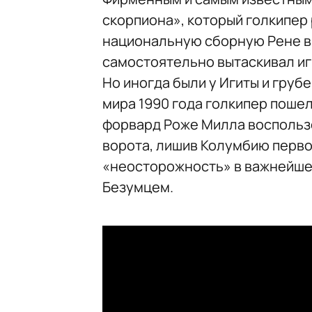
скорпиона», который голкипер 
национальную сборную Рене выс
самостоятельно вытаскивал иг
Но иногда были у Игиты и груб
мира 1990 года голкипер пошел
форвард Роже Милла воспользо
ворота, лишив Колумбию перво
«неосторожность» в важнейше
Безумцем.