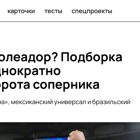
карточки
тесты
спецпроекты
голеадор? Подборка
днократно
рота соперника
а», мексиканский универсал и бразильский