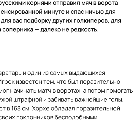
русскими корнями отправил мяч в ворота
пенсированной минуте и спас ничью для
 для вас подборку других голкиперов, для
а соперника — далеко не редкость.
вратарь и один из самых выдающихся
грок известен тем, что был поразительно
ог начинать матч в воротах, а потом помогать
чужой штрафной и забивать важнейшие голы.
т в 168 см, Хорхе обладал поразительной
 своих поклонников бесподобными