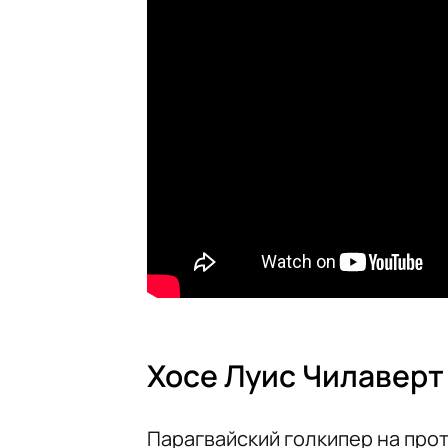
Хосе Луис Чилаверт
Парагвайский голкипер на про