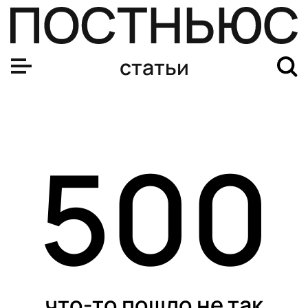
статьи
500
что-то пошло не так