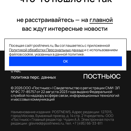
не расстраивайтесь —
на
главной
вас ждут интересные
новости
Посещая сайт postnews.ru, Вы соглашаетесь с приложенной
Политикой обработки Персональных данных
и с использованием
файлов cookie, указанных в данной политике.
ОК
спецпроекты
о нас
политика перс. данных
© 2026 ООО «Постньюс» |
Свидетельство о регистрации СМИ: ЭЛ
№ ФС 77–85757 от 22 августа 2023 года выдано Федеральной
службой по надзору в сфере связи, информационных технологий
и массовых коммуникаций
Наименование издания: POSTNEWS,
Адрес редакции: 127015,
город Москва, Бумажный проезд, д. 14 стр. 2
Учредитель: ООО
«Постньюс»
Главный редактор: Чудин А.А.
Электронная почта
редакции:
glavred@postnews.ru
,
тел.
+7 (495) 66-33-811