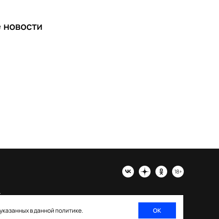
е
новости
х
 указанных в данной политике.
ОК