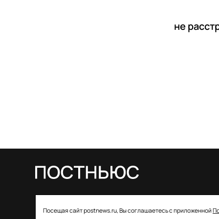
не расст
© 2026 ООО «Постньюс» |
Свидетельство
Посещая сайт postnews.ru, Вы соглашаетесь с приложенной
П
о регистрации СМИ: ЭЛ № ФС 77–85757 от 22 августа