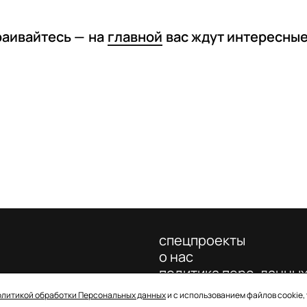
раивайтесь —
на
главной
вас ждут интересны
спецпроекты
о нас
политика перс. данны
олитикой обработки Персональных данных
и с использованием файлов cookie,