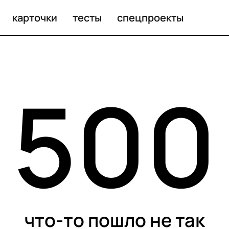
карточки
тесты
спецпроекты
500
что-то пошло не так