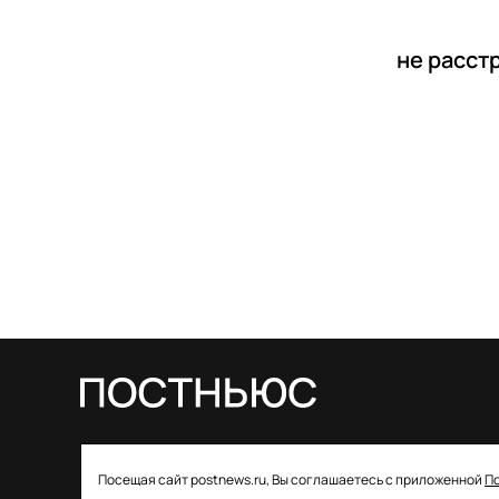
не расст
© 2026 ООО «Постньюс» |
Свидетельство
Посещая сайт postnews.ru, Вы соглашаетесь с приложенной
П
о регистрации СМИ: ЭЛ № ФС 77–85757 от 22 августа