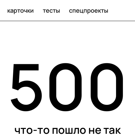
карточки
тесты
спецпроекты
500
что-то пошло не так