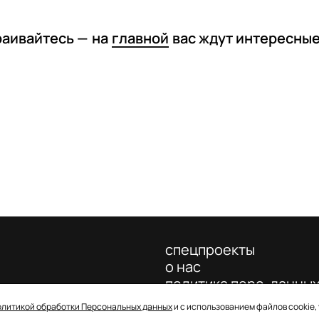
раивайтесь —
на
главной
вас ждут интересны
спецпроекты
о нас
политика перс. данны
олитикой обработки Персональных данных
и с использованием файлов cookie,