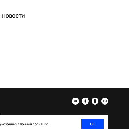
е
новости
х
 указанных в данной политике.
ОК