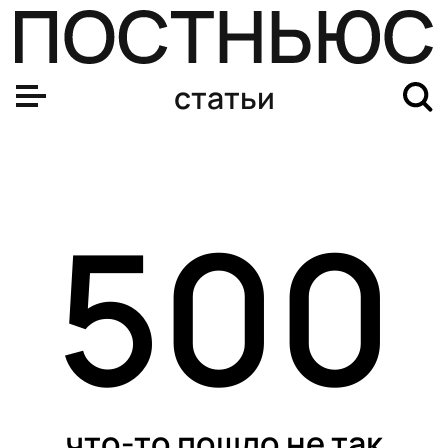
Великолепное «Торпедо», крепкая «Лада» и разочаров
статьи
500
что-то пошло не так