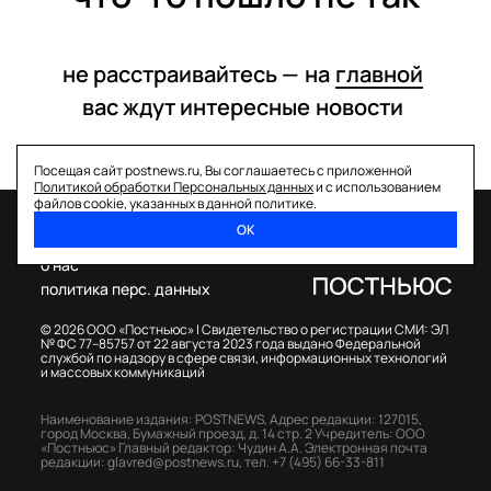
не расстраивайтесь —
на
главной
вас ждут интересные
новости
Посещая сайт postnews.ru, Вы соглашаетесь с приложенной
Политикой обработки Персональных данных
и с использованием
файлов cookie, указанных в данной политике.
ОК
спецпроекты
о нас
политика перс. данных
© 2026 ООО «Постньюс» |
Свидетельство о регистрации СМИ: ЭЛ
№ ФС 77–85757 от 22 августа 2023 года выдано Федеральной
службой по надзору в сфере связи, информационных технологий
и массовых коммуникаций
Наименование издания: POSTNEWS,
Адрес редакции: 127015,
город Москва, Бумажный проезд, д. 14 стр. 2
Учредитель: ООО
«Постньюс»
Главный редактор: Чудин А.А.
Электронная почта
редакции:
glavred@postnews.ru
,
тел.
+7 (495) 66-33-811