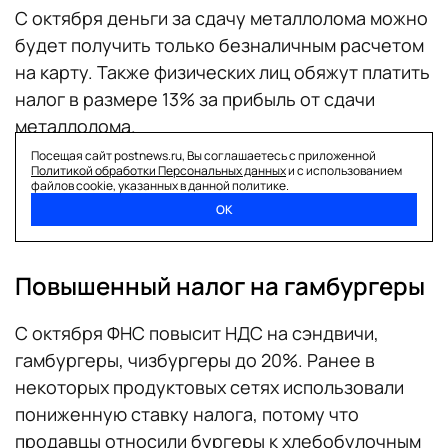
С октября деньги за сдачу металлолома можно
будет получить только безналичным расчетом
на карту. Также физических лиц обяжут платить
налог в размере 13% за прибыль от сдачи
металлолома.
Это позволит вывести сектор из теневого
Посещая сайт postnews.ru, Вы соглашаетесь с приложенной
Политикой обработки Персональных данных
и с использованием
рынка и поможет бороться со сдачей в
файлов cookie, указанных в данной политике.
металлолом краденных проводов и люков.
ОК
Повышенный налог на гамбургеры
С октября ФНС повысит НДС на сэндвичи,
гамбургеры, чизбургеры до 20%. Ранее в
некоторых продуктовых сетях использовали
пониженную ставку налога, потому что
продавцы относили бургеры к хлебобулочным