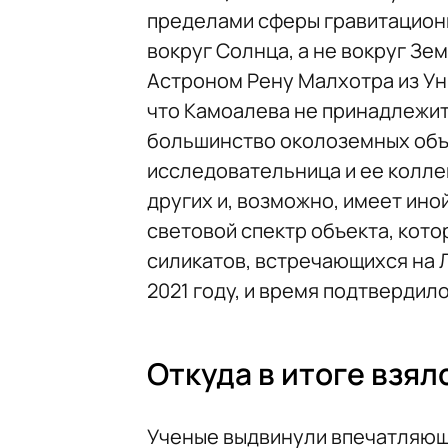
пределами сферы гравитацион
вокруг Солнца, а не вокруг Зем
Астроном Рену Малхотра из Ун
что Камоалева не принадлежит
большинство околоземных объ
исследовательница и ее коллег
других и, возможно, имеет ин
световой спектр объекта, кот
силикатов, встречающихся на Л
2021 году, и время подтвердил
Откуда в итоге взял
Ученые выдвинули впечатляющ