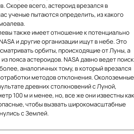
. Скорее всего, астероид врезался в
ас ученые пытаются определить, из какого
моалева.
евы также имеет отношение к потенциально
ASA и другие организации ищут в небе. Это
ссматривать орбиты, происходящие от Луны, а
 из пояса астероидов. NASA давно ведет поиск
более, аналогичных тому, в который врезался
 отработки методов отклонения. Околоземные
зультате древних столкновений с Луной,
етр 100 м и менее, но, все же они известны ка
 опасные, чтобы вызвать широкомасштабные
нулись с Землей.