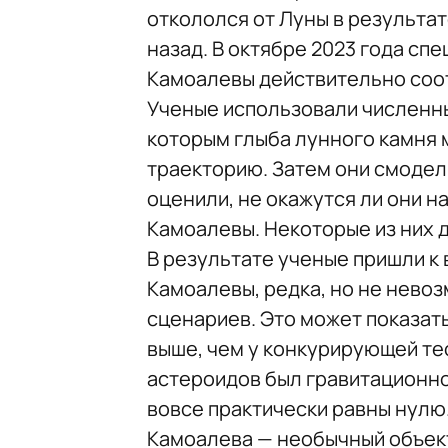
откололся от Луны в результа
назад. В октябре 2023 года сп
Камоалевы действительно соот
Ученые использовали численны
которым глыба лунного камня 
траекторию. Затем они смоде
оценили, не окажутся ли они н
Камоалевы. Некоторые из них 
В результате ученые пришли к 
Камоалевы, редка, но не нево
сценариев. Это может показат
выше, чем у конкурирующей тео
астероидов был гравитационно
вовсе практически равны нулю
Камоалева — необычный объект.