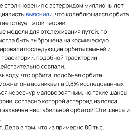
те столкновения с астероидом миллионы лет
ециалисты
выяснили
, что колеблющаяся орбита
ветствует этой теории.
е модели для отслеживания путей, по
могла быть выброшена на космическую
лировали последующие орбиты камней и
а траектории, подобной траектории
действительно совпали.
выводу, что орбита, подобная орбите
зможна: она возникает в 0,8% исследованных
ься чересчур маловероятным, но такие шансы
рии, согласно которой астероид из пояса
 захвачен нестабильной орбитой. Эти шансы и
.
 Дело в том, что из примерно 80 тыс.