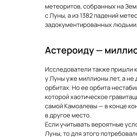
метеоритов, собранных на Зем
с Луны, а из 1382 падений мет
задокументированных людьми, 
Астероиду — миллио
Исследователи также пришли к
у Луны уже миллионы лет, а не
орбитах. Но ее орбита нестаби
которой хаотическое гравитац
самой Камоалевы — в конце кон
в другое место.
Если учитывать вероятные усло
Луны, то для этого потребовал