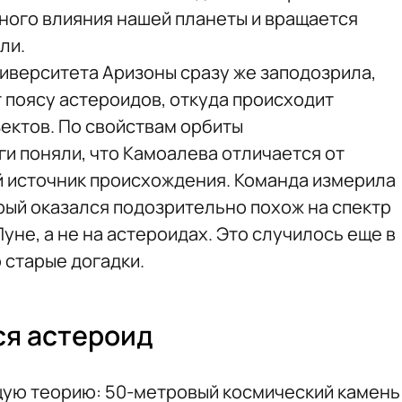
ного влияния нашей планеты и вращается
ли.
иверситета Аризоны сразу же заподозрила,
 поясу астероидов, откуда происходит
ектов. По свойствам орбиты
и поняли, что Камоалева отличается от
ой источник происхождения. Команда измерила
орый оказался подозрительно похож на спектр
уне, а не на астероидах. Это случилось еще в
о старые догадки.
ся астероид
ую теорию: 50-метровый космический камень