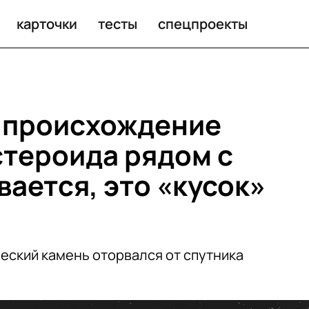
рядом с Землей. Оказывается, это «кусок» Луны
карточки
тесты
спецпроекты
 происхождение
стероида рядом с
ается, это «кусок»
еский камень оторвался от спутника