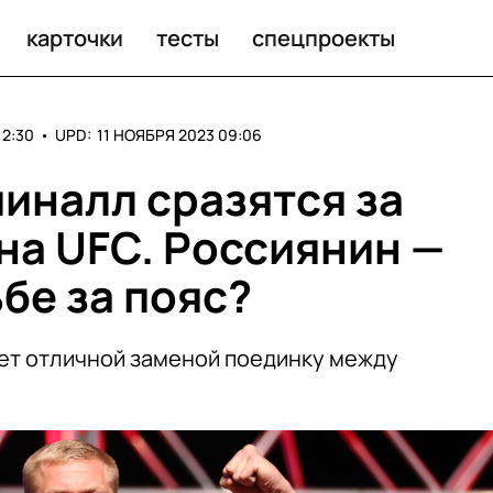
карточки
тесты
спецпроекты
12:30
•
UPD:
11 НОЯБРЯ 2023 09:06
пиналл сразятся за
на UFC. Россиянин —
бе за пояс?
ет отличной заменой поединку между