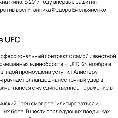
наткина. В 2017 году впервые защитил
против воспитанника Федора Емельяненко —
в UFC
профессиональный контракт с самой известной
смешанных единоборств — UFC. 24 ноября в
 эгидой промоушена уступил Алистеру
м раунде голландец нанес точный удар в
вича, нанеся ему единственное поражение в
ийский боец смог реабилитироваться и
ных боев. В шести последующих поединках