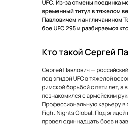
UFC. Из-за отмены поединка м
временный титул в тяжелом в
Павловичем и англичанином Т
бое UFC 295 и разбираемся кт
Кто такой Сергей П
Сергей Павлович — российски
под эгидой UFC в тяжелой весо
римской борьбой с пяти лет, а
познакомился с армейским рук
Профессиональную карьеру в 
Fight Nights Global. Под эгид
провел одиннадцать боев и за