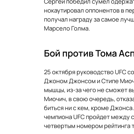
Сергей победил сумел одержат
нокаутировал оппонентов в пе
получал награду за самое луч
Марсело Голма.
Бой против Тома Ас
25 октября руководство UFC с
Джоном Джонсом и Стипе Миоч
мышцы, из-за чего не сможет в
Миочич, в свою очередь, отказ
биться ни с кем, кроме Джонса
чемпиона UFC пройдет между 
четвертым номером рейтинга 