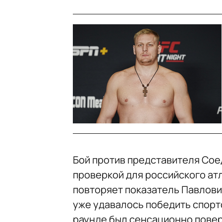
Бой против представителя Сое
проверкой для российского ат
повторяет показатель Павлови
уже удавалось победить спортс
раунде был сенсационно пове