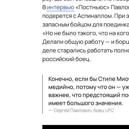
В
интервью
«Постньюс» Павлови
подерется с Аспиналлом. При э
запасным бойцом для поединк
«Но не было такого, что на ког
Делали общую работу — и борцо
деле старались работать полн
российский боец.
Конечно, если бы Стипе Мио
медийно, потому что он — уж
важнее, что предстоящий пое
имеет большого значения.
一
Сергей Павлович, боец UFC