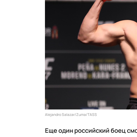
Alejandro Salazar/Zuma/TASS
Еще один российский боец см