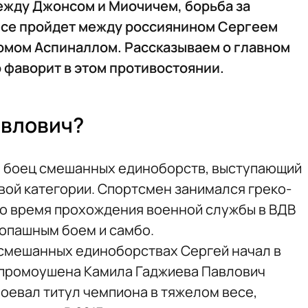
ежду Джонсом и Миочичем, борьба за
есе пройдет между россиянином Сергеем
омом Аспиналлом. Рассказываем о главном
о фаворит в этом противостоянии.
авлович?
й боец смешанных единоборств, выступающий
вой категории. Спортсмен занимался греко-
 во время прохождения военной службы в ВДВ
опашным боем и самбо.
смешанных единоборствах Сергей начал в
ой промоушена Камила Гаджиева Павлович
воевал титул чемпиона в тяжелом весе,