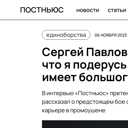
Интервью Сергея Павловича — о предстоящем бое с Ас
новости
статьи
единоборства
06 НОЯБРЯ 2023 
Сергей Павлов
что я подерусь 
имеет большог
В интервью «Постньюс» прете
рассказал о предстоящем бое 
карьере в промоушене