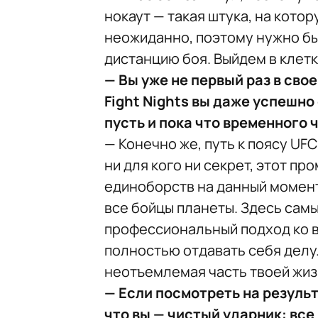
нокаут — такая штука, на кото
неожиданно, поэтому нужно бы
дистанцию боя. Выйдем в клетку
— Вы уже не первый раз в сво
Fight Nights вы даже успешно
пусть и пока что временного
— Конечно же, путь к поясу UFC
ни для кого ни секрет, этот п
единоборств на данный момент
все бойцы планеты. Здесь сам
профессиональный подход ко вс
полностью отдавать себя делу.
неотъемлемая часть твоей жиз
— Если посмотреть на резуль
что вы — чистый ударник: все