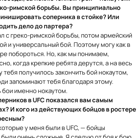
реко-римской борьбы. Вы принципиально
финишировать соперника в стойке? Или
одить дело до партера?
ал с греко-римской борьбы, потом армейский
й и универсальный бой. Поэтому могу как в
ере побороться. Но, как мы понимаем,
но, когда крепкие ребята дерутся, а на весь
у тебя получилось закончить бой нокаутом,
юди запоминают тебя благодаря этому.
ь бои именно нокаутом.
перников в UFC показался вам самым
ах? И кого из действующих бойцов в ростере
ересным?
которые у меня были в UFC, — бойцы
 были очень сложные. Я следую от боя к бою,