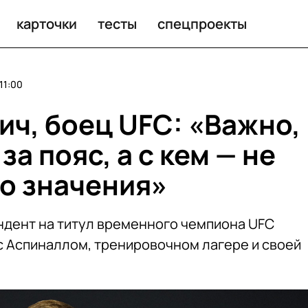
пиналлом, тренировках и карьере в UFC
карточки
тесты
спецпроекты
11:00
ич, боец UFC: «Важно,
за пояс, а с кем — не
о значения»
ндент на титул временного чемпиона UFC
с Аспиналлом, тренировочном лагере и своей