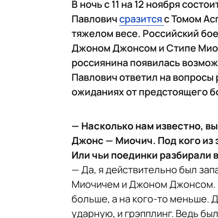
В ночь с 11 на 12 ноября состо
Павлович
сразится
с Томом Ас
тяжелом весе. Российский бо
Джоном Джонсом и Стипе Миочи
россиянина появилась возмож
Павлович ответил на вопросы 
ожиданиях от предстоящего б
— Насколько нам известно, в
Джонс — Миочич. Под кого из 
Или чьи поединки разбирали 
— Да, я действительно был за
Миочичем и Джоном Джонсом. Но
больше, а на кого-то меньше. 
ударную, и грэпплинг. Ведь бы