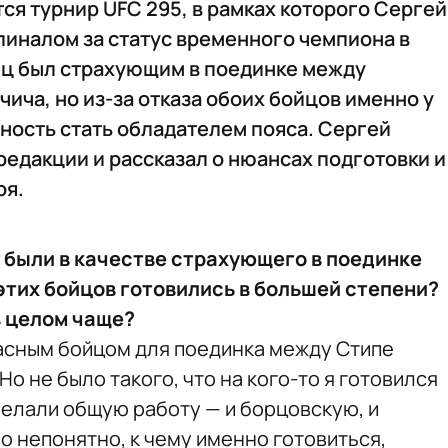
ится турнир UFC 295, в рамках которого Сергей
пиналом за статус временного чемпиона в
ец был страхующим в поединке между
ча, но из-за отказа обоих бойцов именно у
ность стать обладателем пояса. Сергей
редакции и рассказал о нюансах подготовки и
оя.
ы были в качестве страхующего в поединке
этих бойцов готовились в большей степени?
в целом чаще?
пасным бойцом для поединка между Стипе
 не было такого, что на кого-то я готовился
Делали общую работу — и борцовскую, и
ло непонятно, к чему именно готовиться,