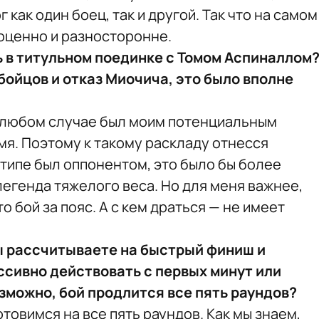
 как один боец, так и другой. Так что на самом
оценно и разносторонне.
 в титульном поединке с Томом Аспиналлом
бойцов и отказ Миочича, это было вполне
в любом случае был моим потенциальным
я. Поэтому к такому раскладу отнесся
Стипе был оппонентом, это было бы более
легенда тяжелого веса. Но для меня важнее,
 бой за пояс. А с кем драться — не имеет
ы рассчитываете на быстрый финиш и
ссивно действовать с первых минут или
озможно, бой продлится все пять раундов?
готовимся на все пять раундов. Как мы знаем,