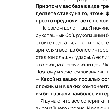
При этом у вас база в виде г
делаете ставку на то, чтобы 
просто предпочитаете не дов
— На самом деле — да. Я начин
рукопашный бой, рукопашный бо
стойке подраться, так и в парт
зрителям всегда более интерес
стадион слышны удары. А если 
это всегда очень зрелищно. Л
Поэтому и хочется заканчиват
— Какой из ваших прошлых со
сложным и в каких компонент
вы бы назвали наиболее инт
— Я думаю, что все соперники, 
высочайшего уровня. И все они