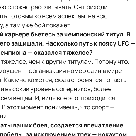
рую сложно рассчитывать. Он приходит
ть готовым ко всем аспектам, на всю
, а там уже бой покажет.
ей карьере бьетесь за чемпионский титул. В
 его защищали. Насколько путь к поясу UFC —
 чемпиона — оказался тяжелее?
 тяжелее, чем к другим титулам. Потому что,
ромоушен — организация номер один в мире
. Как мне кажется, сюда стремятся попасть
ый высокий уровень соперников, более
ем вещам. И, видя все это, приходится
 В этот момент понимаешь, что спорт —
ни.
таты ваших боев, создается впечатление,
 победы, за исключением трех — нокаутом.