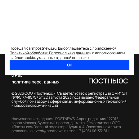
Посещая сайт postnews.ru, Вы соглашаетесь с приложенной
Политикой обработки Персональных данных
и с использованием
файлов cookie, указанных в данной политике.
ОК
спецпроекты
о нас
политика перс. данных
© 2026 ООО «Постньюс» |
Свидетельство о регистрации СМИ: ЭЛ
№ ФС 77–85757 от 22 августа 2023 года выдано Федеральной
службой по надзору в сфере связи, информационных технологий
и массовых коммуникаций
Наименование издания: POSTNEWS,
Адрес редакции: 127015,
город Москва, Бумажный проезд, д. 14 стр. 2
Учредитель: ООО
«Постньюс»
Главный редактор: Чудин А.А.
Электронная почта
редакции:
glavred@postnews.ru
,
тел.
+7 (495) 66-33-811