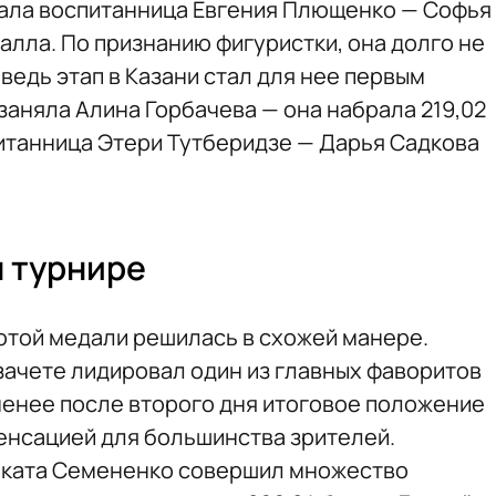
тала воспитанница Евгения Плющенко — Софья
алла. По признанию фигуристки, она долго не
 ведь этап в Казани стал для нее первым
заняла Алина Горбачева — она набрала 219,02
питанница Этери Тутберидзе — Дарья Садкова
 турнире
отой медали решилась в схожей манере.
зачете лидировал один из главных фаворитов
менее после второго дня итоговое положение
енсацией для большинства зрителей.
оката Семененко совершил множество