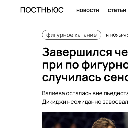
Гран-при в Казани — 2023: провал Валиевой, золото М
новости
статьи
фигурное катание
14 НОЯБРЯ 
Завершился че
при по фигурно
случилась сен
Валиева осталась вне пьедеста
Дикиджи неожиданно завоевал