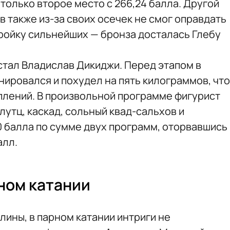
 только второе место с 266,24 балла. Другой
 также из-за своих осечек не смог оправдать
тройку сильнейших — бронза досталась Глебу
тал Владислав Дикиджи. Перед этапом в
нировался и похудел на пять килограммов, что
плений. В произвольной программе фигурист
утц, каскад, сольный квад-сальхов и
40 балла по сумме двух программ, оторвавшись
алл.
ном катании
лины, в парном катании интриги не