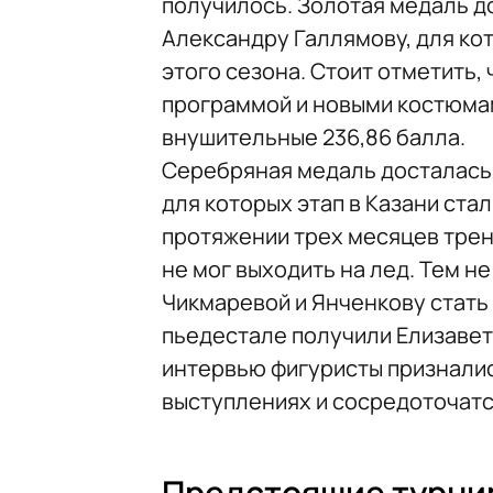
получилось. Золотая медаль д
Александру Галлямову, для кот
этого сезона. Стоит отметить,
программой и новыми костюмам
внушительные 236,86 балла.
Серебряная медаль досталась
для которых этап в Казани ста
протяжении трех месяцев трени
не мог выходить на лед. Тем 
Чикмаревой и Янченкову стать 
пьедестале получили Елизавета
интервью фигуристы признались
выступлениях и сосредоточатс
Предстоящие турни