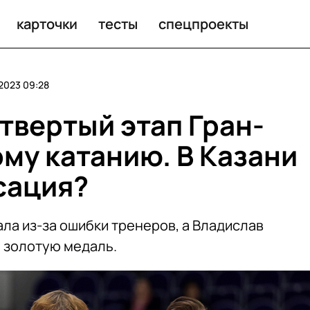
уравьевой и сенсация от Дикиджи
карточки
тесты
спецпроекты
2023 09:28
твертый этап Гран-
му катанию. В Казани
сация?
ла из-за ошибки тренеров, а Владислав
 золотую медаль.