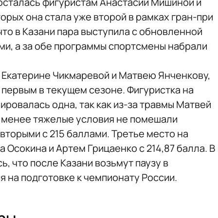
осталась фигуристам Анастасии Мишиной и
орых она стала уже второй в рамках гран-при
 что в Казани пара выступила с обновленной
и, а за обе программы спортсмены набрали
 Екатерине Чикмаревой и Матвею Янченкову,
л первым в текущем сезоне. Фигуристка на
ровалась одна, так как из-за травмы Матвей
не менее тяжелые условия не помешали
вторыми с 215 баллами. Третье место на
 Осокина и Артем Грицаенко с 214,87 балла. В
, что после Казани возьмут паузу в
я на подготовке к чемпионату России.
ры