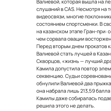
Валиевой, которая вышла на ле
слушаний в CAS. Несмотря на т
видеосвязи, многие поклонни
состоянием спортсменки. В св
на казанском этапе Гран-при: 
чем сорвала овации восторжен
Перед вторым днем прокатов к
Валиевой стать лучшей в Казан
Скворцов, «жизнь — лучший др
Камила допустила повтор элем
секвенцию. Судьи соревновани
обнулили Валиевой два прыжка,
она набрала лишь 213,59 балла
Камилы даже собиралась подав
решила этого не делать.