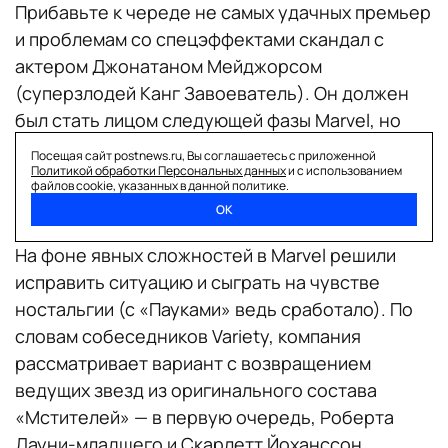
Прибавьте к череде не самых удачных премьер
и проблемам со спецэффектами скандал с
актером Джонатаном Мейджорсом
(суперзлодей Канг Завоеватель). Он должен
был стать лицом следующей фазы Marvel, но
после обвинений в домашнем насилии его
Посещая сайт postnews.ru, Вы соглашаетесь с приложенной
участие оказалось под вопросом. Попытается
Политикой обработки Персональных данных
и с использованием
файлов cookie, указанных в данной политике.
ли студия заменить опального Мейджорса —
ОК
пока неизвестно.
На фоне явных сложностей в Marvel решили
исправить ситуацию и сыграть на чувстве
ностальгии (с «Пауками» ведь сработало). По
словам собеседников Variety, компания
рассматривает вариант с возвращением
ведущих звезд из оригинального состава
«Мстителей» — в первую очередь, Роберта
Дауни-младшего и Скарлетт Йоханссон.