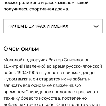
посмотрели кино и рассказываем, какой
получилась спортивная драма.
ФИЛЬМ В ЦИФРАХ И ИМЕНАХ
Дата премьеры:
16 ноября
Страны производства:
Россия
О чем фильм
Режиссер:
Андрей Богатырев
Автор сценария:
Георгий Шенгелия
Молодой подпоручик Виктор Спиридонов
В ролях
: Вольфганг Черни, Дмитрий
(Дмитрий Павленко) во время русско-японской
Павленко, Антон Вохмин, Алексей
войны 1904-1905 гг. узнает о приемах дзюдо.
Шевченков, Ольга Сташкевич, Павел
Чудом выжив, он старается их не забыть и
Абраменков, Вячеслав Шихалеев, Денис
записать все основные движения. Со
Кузнецов, Александр Давыдов и др.
временем Спиридонов продолжает развивать
Жанр:
спортивная драма
технику боевого искусства, постепенно
Продолжительность:
1 час 44 минуты
добавляя что-то от себя. О его таланте узнает