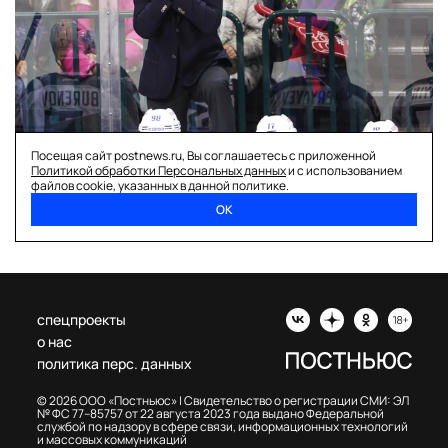
Посещая сайт postnews.ru, Вы соглашаетесь с приложенной
Великолепное «Торпедо», крепкая «Лада» и
Политикой обработки Персональных данных
и с использованием
файлов cookie, указанных в данной политике.
разочаровывающий «Адмирал». Краткий обзор
старта КХЛ
ОК
спецпроекты
о нас
политика перс. данных
© 2026 ООО «Постньюс» |
Свидетельство о регистрации СМИ: ЭЛ
№ ФС 77–85757 от 22 августа 2023 года выдано Федеральной
службой по надзору в сфере связи, информационных технологий
и массовых коммуникаций