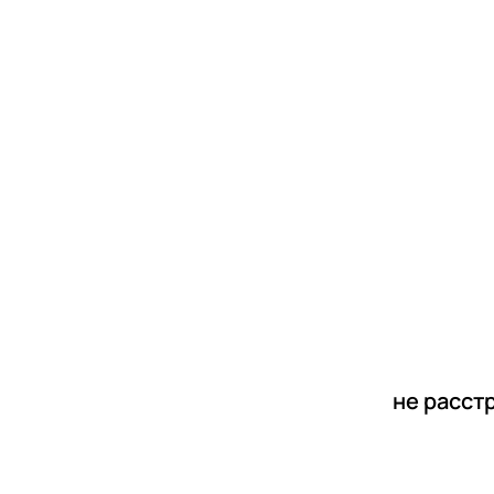
новости
статьи
не расст