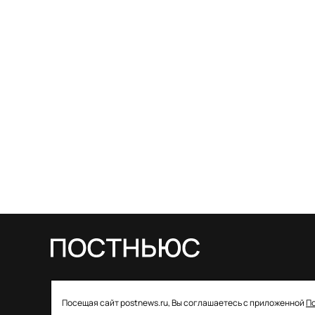
© 2026 ООО «Постньюс» |
Свидетельство
Посещая сайт postnews.ru, Вы соглашаетесь с приложенной
П
о регистрации СМИ: ЭЛ № ФС 77–85757 от 22 августа