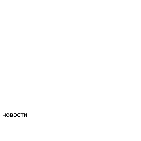
е
новости