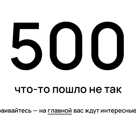
500
карточки
тесты
спецпроекты
что-то пошло не так
раивайтесь —
на
главной
вас ждут интересны