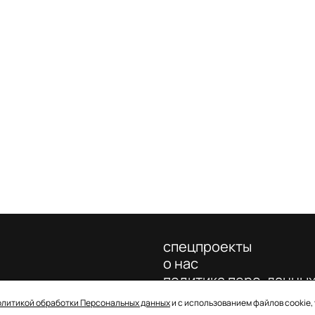
спецпроекты
о нас
политика перс. данны
олитикой обработки Персональных данных
и с использованием файлов cookie,