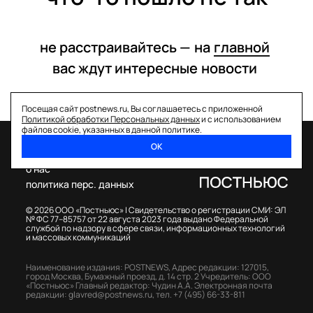
не расстраивайтесь —
на
главной
вас ждут интересные
новости
Посещая сайт postnews.ru, Вы соглашаетесь с приложенной
Политикой обработки Персональных данных
и с использованием
файлов cookie, указанных в данной политике.
ОК
спецпроекты
о нас
политика перс. данных
© 2026 ООО «Постньюс» |
Свидетельство о регистрации СМИ: ЭЛ
№ ФС 77–85757 от 22 августа 2023 года выдано Федеральной
службой по надзору в сфере связи, информационных технологий
и массовых коммуникаций
Наименование издания: POSTNEWS,
Адрес редакции: 127015,
город Москва, Бумажный проезд, д. 14 стр. 2
Учредитель: ООО
«Постньюс»
Главный редактор: Чудин А.А.
Электронная почта
редакции:
glavred@postnews.ru
,
тел.
+7 (495) 66-33-811