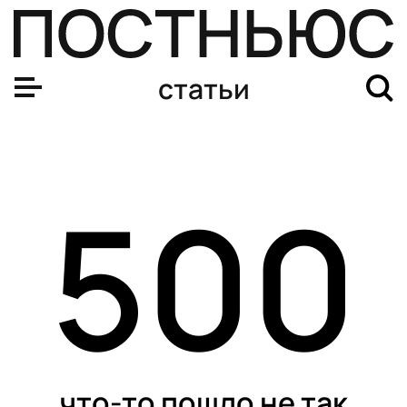
статьи
500
что-то пошло не так