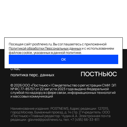
Посещая сайт postnews.ru, Вы соглашаетесь с приложенной
Политикой обработки Персональных данных
и с использованием
файлов cookie, указанных в данной политике.
ОК
спецпроекты
о нас
политика перс. данных
© 2026 ООО «Постньюс» |
Свидетельство о регистрации СМИ: ЭЛ
№ ФС 77–85757 от 22 августа 2023 года выдано Федеральной
службой по надзору в сфере связи, информационных технологий
и массовых коммуникаций
Наименование издания: POSTNEWS,
Адрес редакции: 127015,
город Москва, Бумажный проезд, д. 14 стр. 2
Учредитель: ООО
«Постньюс»
Главный редактор: Чудин А.А.
Электронная почта
редакции:
glavred@postnews.ru
,
тел.
+7 (495) 66-33-811