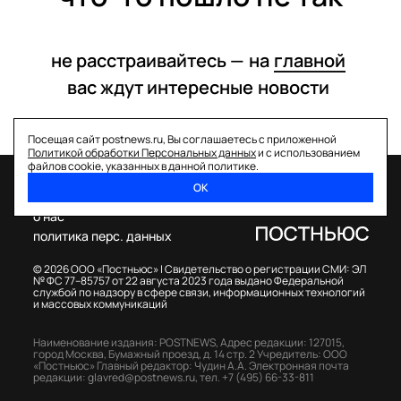
не расстраивайтесь —
на
главной
вас ждут интересные
новости
Посещая сайт postnews.ru, Вы соглашаетесь с приложенной
Политикой обработки Персональных данных
и с использованием
файлов cookie, указанных в данной политике.
ОК
спецпроекты
о нас
политика перс. данных
© 2026 ООО «Постньюс» |
Свидетельство о регистрации СМИ: ЭЛ
№ ФС 77–85757 от 22 августа 2023 года выдано Федеральной
службой по надзору в сфере связи, информационных технологий
и массовых коммуникаций
Наименование издания: POSTNEWS,
Адрес редакции: 127015,
город Москва, Бумажный проезд, д. 14 стр. 2
Учредитель: ООО
«Постньюс»
Главный редактор: Чудин А.А.
Электронная почта
редакции:
glavred@postnews.ru
,
тел.
+7 (495) 66-33-811