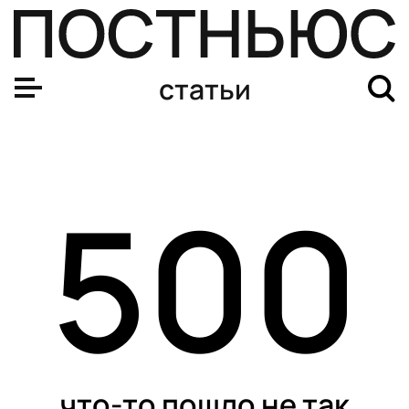
статьи
500
что-то пошло не так