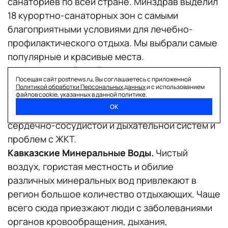
санаториев по всей стране. Минздрав выделил
18 курортно-санаторных зон с самыми
благоприятными условиями для лечебно-
профилактического отдыха. Мы выбрали самые
популярные и красивые места.
Краснодарский край.
Песчаные пляжи, мягкий
Посещая сайт postnews.ru, Вы соглашаетесь с приложенной
климат и наличие минеральных вод с
Политикой обработки Персональных данных
и с использованием
файлов cookie, указанных в данной политике.
содержанием микроэлементов щадящего типа
ОК
подойдут для семейного отдыха и лечения
сердечно-сосудистой и дыхательной систем и
проблем с ЖКТ.
Кавказские Минеральные Воды.
Чистый
воздух, гористая местность и обилие
различных минеральных вод привлекают в
регион большое количество отдыхающих. Чаще
всего сюда приезжают люди с заболеваниями
органов кровообращения, дыхания,