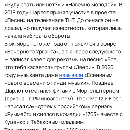
«Буду спать или нет?» и «Навечно молодой». В
2019 году Шарлот принял участие в проекте
«Песни» на телеканале ТНТ. До финала он не
дошел, но получил известность, которая лишь
начала набирать обороты.
В октябре того же года он появился в эфире
«Вечернего Урганта», а в январе следующего
— записал кавер для рекламы на песню «Все,
что тебя касается» группы «Звери». В 2020
году музыканта даже
называли
«Есениным
нового времени от инди-музыки». Позднее
Шарлот отметился фитами с Моргенштерном
(признан в РФ иноагентом), Therr Maitz и Flesh,
написал саундтрек к российскому сериалу
«Руммейт» и снялся в комедии «1703» вместе с
Куценко и Табаковым-младшим.
Три «смерти».
В январе 2022 года Шарлот