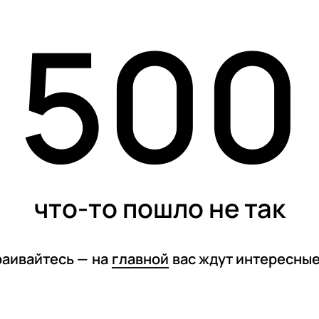
500
карточки
тесты
спецпроекты
что-то пошло не так
раивайтесь —
на
главной
вас ждут интересны