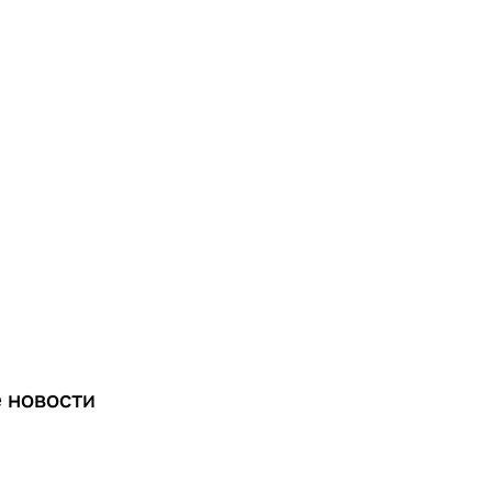
е
новости