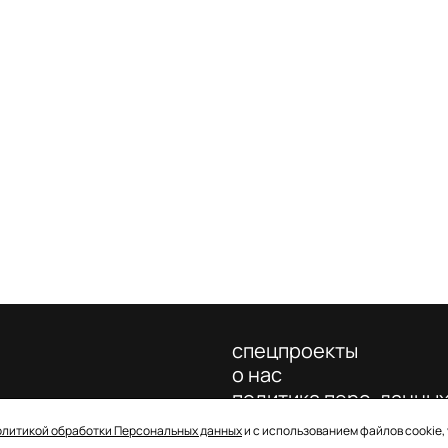
спецпроекты
о нас
политика перс. данны
олитикой обработки Персональных данных
и с использованием файлов cookie,