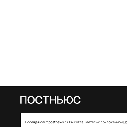
© 2026 ООО «Постньюс» |
Свидетельство
Посещая сайт postnews.ru, Вы соглашаетесь с приложенной
П
о регистрации СМИ: ЭЛ № ФС 77–85757 от 22 августа