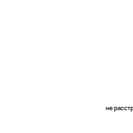
новости
статьи
не расст