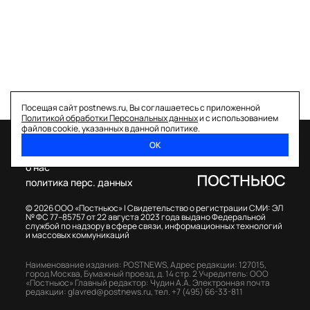
Посещая сайт postnews.ru, Вы соглашаетесь с приложенной
Политикой обработки Персональных данных
и с использованием
файлов cookie, указанных в данной политике.
ОК
спецпроекты
о нас
политика перс. данных
© 2026 ООО «Постньюс» |
Свидетельство о регистрации СМИ: ЭЛ
№ ФС 77–85757 от 22 августа 2023 года выдано Федеральной
службой по надзору в сфере связи, информационных технологий
и массовых коммуникаций
Наименование издания: POSTNEWS,
Адрес редакции: 127015,
город Москва, Бумажный проезд, д. 14 стр. 2
Учредитель: ООО
«Постньюс»
Главный редактор: Чудин А.А.
Электронная почта
редакции:
glavred@postnews.ru
,
тел.
+7 (495) 66-33-811