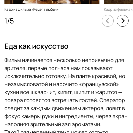
Кадр из фильма «Рецепт любви»
Кадр из фильма 
1
/
5
Еда как искусство
Фильм начинается несколько непривычно для
зрителя: первые полчаса нам показывают
исключительно готовку. На плите красивой, но
незамысловатой и нарочито «французской»
кухни все шкварчит, кипит, шипит и жарится —
повара готовятся встречать гостей. Оператор
следит за каждым движением актеров, ловит в
фокус камеры руки и ингредиенты, через экран
наполняя зрительный зал ароматами.
Такой размеренный темп может кого-то