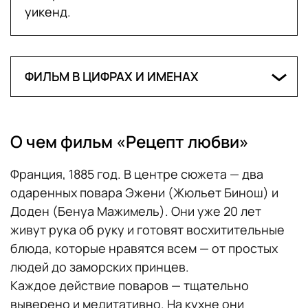
уикенд.
ФИЛЬМ В ЦИФРАХ И ИМЕНАХ
Дата премьеры:
14 февраля
Страна производства:
Франция
О чем фильм «Рецепт любви»
Режиссер:
Чан Ань Хунг
Авторы сценария:
Чан Ань Хунг, Марсель
Франция, 1885 год. В центре сюжета — два
Руфф
одаренных повара Эжени (Жюльет Бинош) и
В ролях
: Жюльет Бинош, Бенуа Мажимель,
Доден (Бенуа Мажимель). Они уже 20 лет
Эммануэль Салинжер, Патрик д'Асумсао,
живут рука об руку и готовят восхитительные
Галатея Беллуджи, Ян Хамменекер,
блюда, которые нравятся всем — от простых
Фредерик Фисбах, Бонни Шанье-Равуар,
людей до заморских принцев.
Жан-Марк Руло, Янник Ландрейн и др.
Каждое действие поваров — тщательно
Жанр:
драма, мелодрама
выверено и медитативно. На кухне они