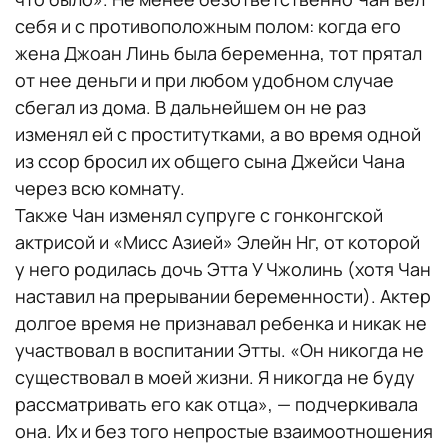
себя и с противоположным полом: когда его
жена Джоан Линь была беременна, тот прятал
от нее деньги и при любом удобном случае
сбегал из дома. В дальнейшем он не раз
изменял ей с проститутками, а во время одной
из ссор бросил их общего сына Джейси Чана
через всю комнату.
Также Чан изменял супруге с гонконгской
актрисой и «Мисс Азией» Элейн Нг, от которой
у него родилась дочь Этта У Чжолинь (хотя Чан
наставил на прерывании беременности). Актер
долгое время не признавал ребенка и никак не
участвовал в воспитании Этты. «Он никогда не
существовал в моей жизни. Я никогда не буду
рассматривать его как отца», — подчеркивала
она. Их и без того непростые взаимоотношения