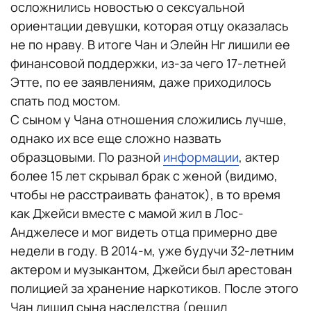
осложнились новостью о сексуальной
ориентации девушки, которая отцу оказалась
не по нраву. В итоге Чан и Элейн Нг лишили ее
финансовой поддержки, из-за чего 17-летней
Этте, по ее заявлениям, даже приходилось
спать под мостом.
С сыном у Чана отношения сложились лучше,
однако их все еще сложно назвать
образцовыми. По разной
информации
, актер
более 15 лет скрывал брак с женой (видимо,
чтобы не расстраивать фанаток), в то время
как Джейси вместе с мамой жил в Лос-
Анджелесе и мог видеть отца примерно две
недели в году. В 2014-м, уже будучи 32-летним
актером и музыкантом, Джейси был арестован
полицией за хранение наркотиков. После этого
Чан лишил сына наследства (решил