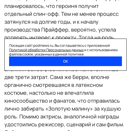
планировалось, что героиня получит
отдельный спин-офф. Тем не менее процесс
затянулся на долгие годы, и к началу
производства Пфайффер, вероятно, успела
потерять интерес к проекту. Тогда на роль
пригласили молодую оскароносную Холли
Посещая сайт postnews.ru, Вы соглашаетесь с приложенной
Политикой обработки Персональных данных
и с использованием
Берри.
файлов cookie, указанных в данной политике.
К общему удивлению, кинокомикс, в который
ОК
вложили более $130 млн, кое-как отбил лишь
две трети затрат. Сама же Берри, вполне
органично смотревшаяся в латексном
костюме, настолько не впечатлила
киносообщество и фанатов, что отправилась
лично забирать «Золотую малину» за худшую
роль. Помимо актрисы, аналогичной награды
удостоились режиссер, сценарий и сам фильм.