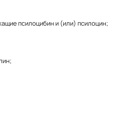
жащие псилоцибин и (или) псилоцин;
лин;