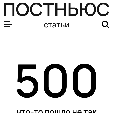
статьи
500
что-то пошло не так