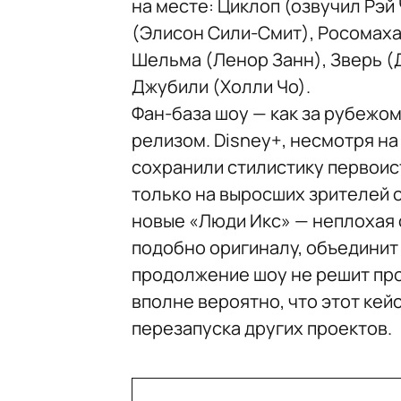
на месте: Циклоп (озвучил Рэй
(Элисон Сили-Смит), Росомаха
Шельма (Ленор Занн), Зверь (
Джубили (Холли Чо).
Фан-база шоу — как за рубежом
релизом. Disney+, несмотря н
сохранили стилистику первоис
только на выросших зрителей о
новые «Люди Икс» — неплохая о
подобно оригиналу, объединит 
продолжение шоу не решит пр
вполне вероятно, что этот ке
перезапуска других проектов.