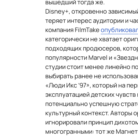
вышедший тогда же.
Disney+, откровенно зависимы
теряет интерес аудитории и ча
компания FilmTake
опубликова
категорически не хватает ори
подходящих продюсеров, котор
популярности Marvel и «Звездн
студии стоит менее линейно по
выбирать ранее не использов
«Люди Икс ’97», который на пе
эксплуатацией детских чувств 
потенциально успешную страте
культурный контекст. Авторы 
игнорировали принцип дихотом
многогранными: тот же Магнет