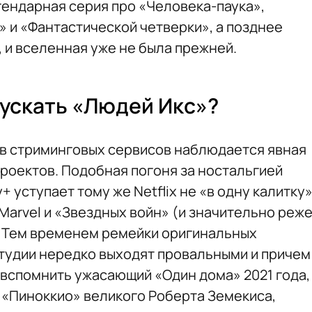
гендарная серия про «Человека-паука»,
» и «Фантастической четверки», а позднее
 и вселенная уже не была прежней.
ускать «Людей Икс»?
в стриминговых сервисов наблюдается явная
проектов. Подобная погоня за ностальгией
+ уступает тому же Netflix не «в одну калитку
Marvel и «Звездных войн» (и значительно реж
. Тем временем ремейки оригинальных
студии нередко выходят провальными и причем
 вспомнить ужасающий «Один дома» 2021 года,
 «Пиноккио» великого Роберта Земекиса,