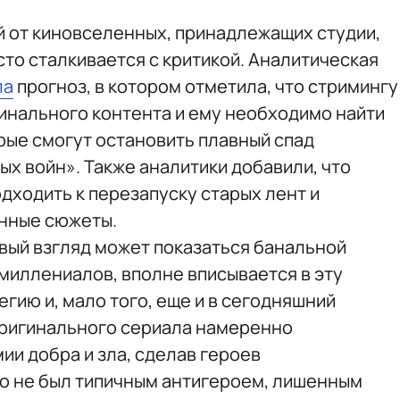
й от киновселенных, принадлежащих студии,
сто сталкивается с критикой. Аналитическая
ла
прогноз, в котором отметила, что стримингу
гинального контента и ему необходимо найти
ые смогут остановить плавный спад
ых войн». Также аналитики добавили, что
дходить к перезапуску старых лент и
анные сюжеты.
рвый взгляд может показаться банальной
миллениалов, вполне вписывается в эту
гию и, мало того, еще и в сегодняшний
оригинального сериала намеренно
ии добра и зла, сделав героев
о не был типичным антигероем, лишенным