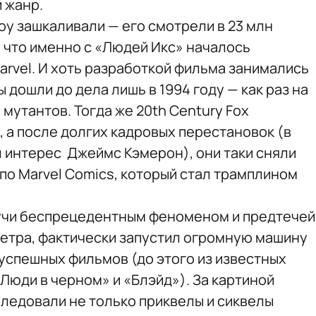
й жанр.
оу зашкаливали — его смотрели в 23 млн
 что именно с «Людей Икс» началось
rvel. И хоть разработкой фильма занимались
 дошли до дела лишь в 1994 году — как раз на
мутантов. Тогда же 20th Century Fox
 а после долгих кадровых перестановок (в
л интерес Джеймс Кэмерон), они таки сняли
по Marvel Comics, который стал трамплином
учи беспрецедентным феноменом и предтечей
етра, фактически запустил огромную машину
успешных фильмов (до этого из известных
«Люди в черном» и «Блэйд»). За картиной
следовали не только приквелы и сиквелы