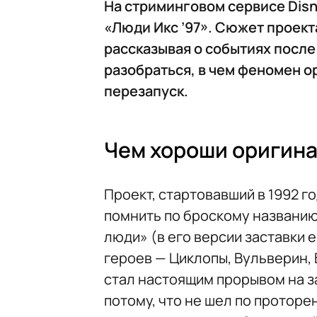
На стриминговом сервисе Dis
«Люди Икс ’97». Сюжет проек
рассказывая о событиях посл
разобраться, в чем феномен о
перезапуск.
Чем хороши оригин
Проект, стартовавший в 1992 г
помнить по броскому названи
люди» (в его версии заставки
героев — Циклопы, Вульверин, 
стал настоящим прорывом на з
потому, что не шел по протор