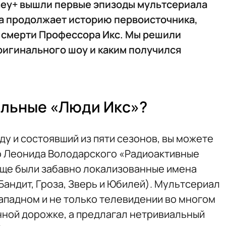
ney+ вышли первые эпизоды мультсериала
та продолжает историю первоисточника,
е смерти Профессора Икс. Мы решили
ригинального шоу и каким получился
альные «Люди Икс»?
оду и состоявший из пяти сезонов, вы можете
ю Леонида Володарского «Радиоактивные
 еще были забавно локализованные имена
Бандит, Гроза, Зверь и Юбилей). Мультсериал
ападном и не только телевидении во многом
енной дорожке, а предлагал нетривиальный