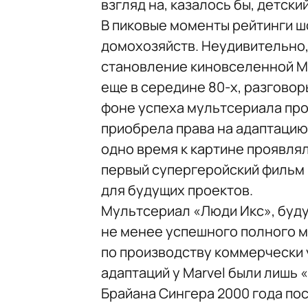
взгляд на, казалось бы, детски
В пиковые моменты рейтинги ш
домохозяйств. Неудивительно,
становление киновселенной Ma
еще в середине 80-х, разговоры
фоне успеха мультсериала про 
приобрела права на адаптацию,
одно время к картине проявля
первый супергеройский фильм 
для будущих проектов.
Мультсериал «Люди Икс», буд
не менее успешного полного м
по производству коммерчески 
адаптаций у Marvel были лишь 
Брайана Сингера 2000 года по