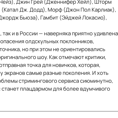
 Чейз), Джин Грей (Дженнифер Хейл), Шторм
 (Катал Дж. Додд), Морф (Джон Пол Карлиак),
Джордж Бьюза), Гамбит (Эйджей Локасио),
, так и в России — наверняка приятно удивлена
а опасения олдскульных поклонников,
точника, но при этом не ориентировались
ригинального шоу. Как отмечают критики,
тправная точка для новичков, которая,
у экранов самые разные поколения. И хоть
облемы стримингового сервиса сиюминутно,
йс станет плацдармом для более вдумчивого