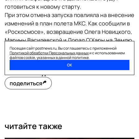
готовиться к новому старту.
При этом отмена запуска повлияла на внесение
изменений в план полета МКС. Как сообщили в
«Роскосмосе», возвращение Олега Новицкого,
Марины Василевской и Лорал О'Хары на Землю
было
перенесено
на 6 апреля.
Посещая сайт postnews.ru, Вы соглашаетесь с приложенной
Политикой обработки Персональных данных
и с использованием
файлов cookie, указанных в данной политике.
ОК
Анастасия Туркова
поделиться
читайте также