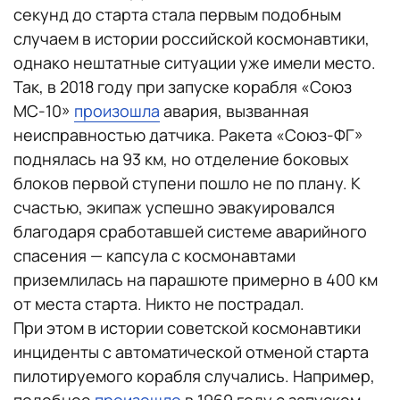
секунд до старта стала первым подобным
случаем в истории российской космонавтики,
однако нештатные ситуации уже имели место.
Так, в 2018 году при запуске корабля «Союз
МС-10»
произошла
авария, вызванная
неисправностью датчика. Ракета «Союз-ФГ»
поднялась на 93 км, но отделение боковых
блоков первой ступени пошло не по плану. К
счастью, экипаж успешно эвакуировался
благодаря сработавшей системе аварийного
спасения — капсула с космонавтами
приземлилась на парашюте примерно в 400 км
от места старта. Никто не пострадал.
При этом в истории советской космонавтики
инциденты с автоматической отменой старта
пилотируемого корабля случались. Например,
подобное
произошло
в 1969 году с запуском