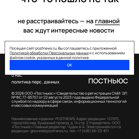
не расстраивайтесь —
на
главной
вас ждут интересные
новости
Посещая сайт postnews.ru, Вы соглашаетесь с приложенной
Политикой обработки Персональных данных
и с использованием
файлов cookie, указанных в данной политике.
ОК
спецпроекты
о нас
политика перс. данных
© 2026 ООО «Постньюс» |
Свидетельство о регистрации СМИ: ЭЛ
№ ФС 77–85757 от 22 августа 2023 года выдано Федеральной
службой по надзору в сфере связи, информационных технологий
и массовых коммуникаций
Наименование издания: POSTNEWS,
Адрес редакции: 127015,
город Москва, Бумажный проезд, д. 14 стр. 2
Учредитель: ООО
«Постньюс»
Главный редактор: Чудин А.А.
Электронная почта
редакции:
glavred@postnews.ru
,
тел.
+7 (495) 66-33-811