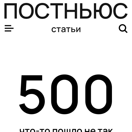
статьи
500
что-то пошло не так