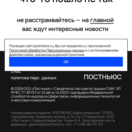
не расстраивайтесь —
на
главной
вас ждут интересные
новости
Посещая сайт postnews.ru, Вы соглашаетесь с приложенной
Политикой обработки Персональных данных
и с использованием
файлов cookie, указанных в данной политике.
ОК
спецпроекты
о нас
политика перс. данных
© 2026 ООО «Постньюс» |
Свидетельство о регистрации СМИ: ЭЛ
№ ФС 77–85757 от 22 августа 2023 года выдано Федеральной
службой по надзору в сфере связи, информационных технологий
и массовых коммуникаций
Наименование издания: POSTNEWS,
Адрес редакции: 127015,
город Москва, Бумажный проезд, д. 14 стр. 2
Учредитель: ООО
«Постньюс»
Главный редактор: Чудин А.А.
Электронная почта
редакции:
glavred@postnews.ru
,
тел.
+7 (495) 66-33-811