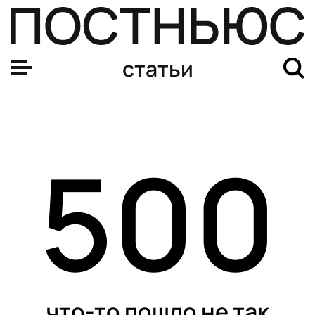
Почему ракета «Союз-2.1а» не полетела? Когда будет 
статьи
500
что-то пошло не так