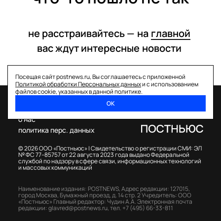
не расстраивайтесь —
на
главной
вас ждут интересные
новости
Посещая сайт postnews.ru, Вы соглашаетесь с приложенной
Политикой обработки Персональных данных
и с использованием
файлов cookie, указанных в данной политике.
ОК
спецпроекты
о нас
политика перс. данных
© 2026 ООО «Постньюс» |
Свидетельство о регистрации СМИ: ЭЛ
№ ФС 77–85757 от 22 августа 2023 года выдано Федеральной
службой по надзору в сфере связи, информационных технологий
и массовых коммуникаций
Наименование издания: POSTNEWS,
Адрес редакции: 127015,
город Москва, Бумажный проезд, д. 14 стр. 2
Учредитель: ООО
«Постньюс»
Главный редактор: Чудин А.А.
Электронная почта
редакции:
glavred@postnews.ru
,
тел.
+7 (495) 66-33-811