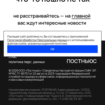
не расстраивайтесь —
на
главной
вас ждут интересные
новости
Посещая сайт postnews.ru, Вы соглашаетесь с приложенной
Политикой обработки Персональных данных
и с использованием
файлов cookie, указанных в данной политике.
ОК
спецпроекты
о нас
политика перс. данных
© 2026 ООО «Постньюс» |
Свидетельство о регистрации СМИ: ЭЛ
№ ФС 77–85757 от 22 августа 2023 года выдано Федеральной
службой по надзору в сфере связи, информационных технологий
и массовых коммуникаций
Наименование издания: POSTNEWS,
Адрес редакции: 127015,
город Москва, Бумажный проезд, д. 14 стр. 2
Учредитель: ООО
«Постньюс»
Главный редактор: Чудин А.А.
Электронная почта
редакции:
glavred@postnews.ru
,
тел.
+7 (495) 66-33-811