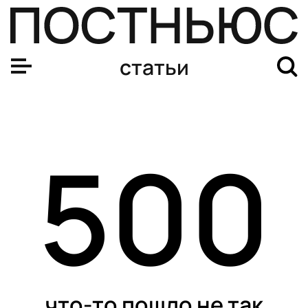
статьи
500
что-то пошло не так