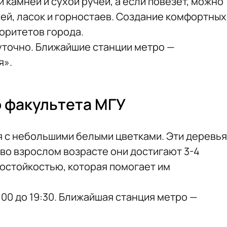
й камней и сухой ручей, а если повезет, можно
жей, ласок и горностаев. Создание комфортных
иоритетов города.
уточно. Ближайшие станции метро —
я».
 факультета МГУ
я с небольшими белыми цветками. Эти деревья
о взрослом возрасте они достигают 3-4
зостойкостью, которая помогает им
:00 до 19:30. Ближайшая станция метро —