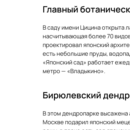
Главный ботаническ
В саду имени Цицина открыта 
насчитывающая более 70 видов
проектировал японский архите
есть небольшие пруды, водопа
«Японский сад» работает ежедн
метро — «Владыкино».
Бирюлевский дендр
В этом дендропарке высажена 
Москве подарил японский меце