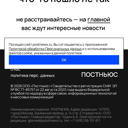
не расстраивайтесь —
на
главной
вас ждут интересные
новости
Посещая сайт postnews.ru, Вы соглашаетесь с приложенной
Политикой обработки Персональных данных
и с использованием
файлов cookie, указанных в данной политике.
ОК
спецпроекты
о нас
политика перс. данных
© 2026 ООО «Постньюс» |
Свидетельство о регистрации СМИ: ЭЛ
№ ФС 77–85757 от 22 августа 2023 года выдано Федеральной
службой по надзору в сфере связи, информационных технологий
и массовых коммуникаций
Наименование издания: POSTNEWS,
Адрес редакции: 127015,
город Москва, Бумажный проезд, д. 14 стр. 2
Учредитель: ООО
«Постньюс»
Главный редактор: Чудин А.А.
Электронная почта
редакции:
glavred@postnews.ru
,
тел.
+7 (495) 66-33-811