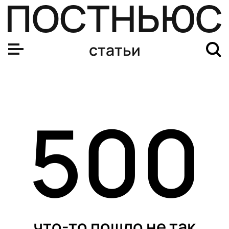
статьи
500
что-то пошло не так