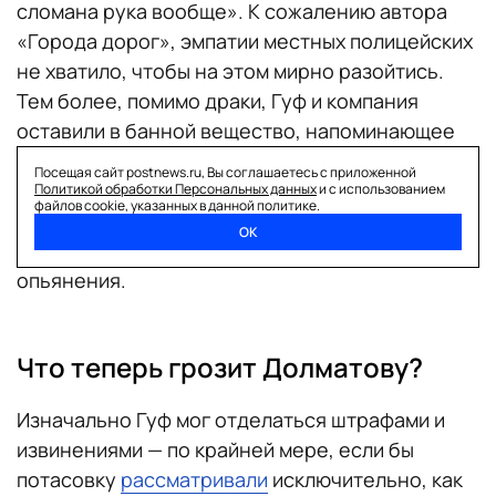
сломана рука вообще». К сожалению автора
«Города дорог», эмпатии местных полицейских
не хватило, чтобы на этом мирно разойтись.
Тем более, помимо драки, Гуф и компания
оставили в банной вещество, напоминающее
наркотики, — позднее пакетики с порошком
Посещая сайт postnews.ru, Вы соглашаетесь с приложенной
отправили на экспертизу. Сам же Алексей
Политикой обработки Персональных данных
и с использованием
файлов cookie, указанных в данной политике.
отказался проходить освидетельствование на
ОК
состояние наркотического и алкогольного
опьянения.
Что теперь грозит Долматову?
Изначально Гуф мог отделаться штрафами и
извинениями — по крайней мере, если бы
потасовку
рассматривали
исключительно, как