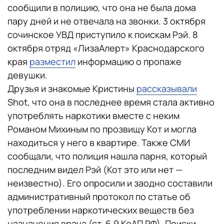
сообщили в полицию, что она не была дома
пару дней и не отвечала на звонки. 3 октября
сочинское УВД приступило к поискам Рэй. 8
октября отряд «ЛизаАлерт» Краснодарского
края
разместил
информацию о пропаже
девушки.
Друзья и знакомые Кристины
рассказывали
Shot, что она в последнее время стала активно
употреблять наркотики вместе с неким
Романом Михиным по прозвищу Кот и могла
находиться у него в квартире. Также СМИ
сообщали, что полиция нашла парня, который
последним видел Рэй (Кот это или нет —
неизвестно). Его опросили и заодно составили
административный протокол по статье об
употреблении наркотических веществ без
назначения врача (ст. 6.9 КоАП РФ). Поиски