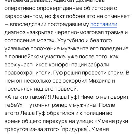
оперативно опроверг данные об истории с
харассментом, но факт побоев это не отменяет
— впоследствии пострадавшему
поставили
диагноз «закрытая черепно-мозговая травма и
сотрясение мозга». Усугубило и без того
уязвимое положение музыканта его поведение
в полицейском участке: уже после того, как
всех участников конфронтации забрали
правоохранители, Гуф решил провести стрим. В
нем он несколько раз оскорбил Михаила и
посмеялся над его травмой.
«А ты кто такой? Я Леша Гуф! Ничего не говорит
тебе?» — уточнял рэпер у мужчины. После
этого Леша Гуф обратился и к полиции во
время общего перекура на улице: «У меня руки
трясутся из-за этого [придурка]. У меня