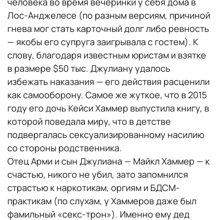
человека во время вечеринки у себя дома в
Лос-Анджелесе (по разным версиям, причиной
гнева мог стать карточный долг либо ревность
— якобы его супруга заигрывала с гостем). К
слову, благодаря известным юристам и взятке
в размере $50 тыс. Джулиану удалось
избежать наказания — его действия расценили
как самооборону. Самое же жуткое, что в 2015
году его дочь Кейси Хаммер выпустила книгу, в
которой поведала миру, что в детстве
подвергалась сексуализированному насилию
со стороны родственника.
Отец Арми и сын Джулиана — Майкл Хаммер — к
счастью, никого не убил, зато запомнился
страстью к наркотикам, оргиям и БДСМ-
практикам (по слухам, у Хаммеров даже был
фамильный «секс-трон»). Именно ему дед