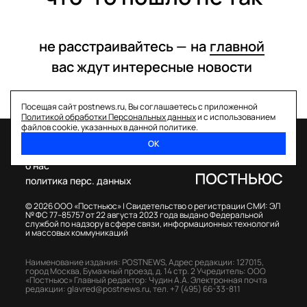
не расстраивайтесь —
на
главной
вас ждут интересные
новости
Посещая сайт postnews.ru, Вы соглашаетесь с приложенной
Политикой обработки Персональных данных
и с использованием
файлов cookie, указанных в данной политике.
ОК
спецпроекты
о нас
политика перс. данных
© 2026 ООО «Постньюс» |
Свидетельство о регистрации СМИ: ЭЛ
№ ФС 77–85757 от 22 августа 2023 года выдано Федеральной
службой по надзору в сфере связи, информационных технологий
и массовых коммуникаций
Наименование издания: POSTNEWS,
Адрес редакции: 127015,
город Москва, Бумажный проезд, д. 14 стр. 2
Учредитель: ООО
«Постньюс»
Главный редактор: Чудин А.А.
Электронная почта
редакции:
glavred@postnews.ru
,
тел.
+7 (495) 66-33-811