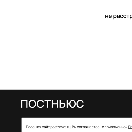
не расст
© 2026 ООО «Постньюс» |
Свидетельство
Посещая сайт postnews.ru, Вы соглашаетесь с приложенной
П
о регистрации СМИ: ЭЛ № ФС 77–85757 от 22 августа