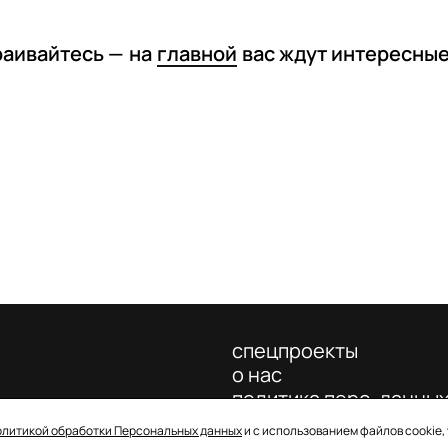
раивайтесь —
на
главной
вас ждут интересны
спецпроекты
о нас
политика перс. данны
олитикой обработки Персональных данных
и с использованием файлов cookie,