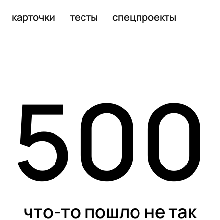
карточки
тесты
спецпроекты
500
что-то пошло не так