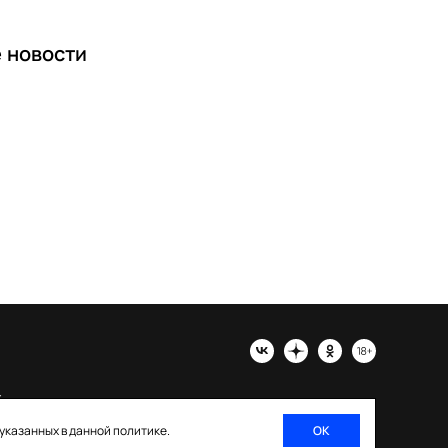
е
новости
х
 указанных в данной политике.
ОК