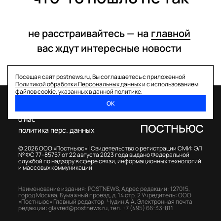
не расстраивайтесь —
на
главной
вас ждут интересные
новости
Посещая сайт postnews.ru, Вы соглашаетесь с приложенной
Политикой обработки Персональных данных
и с использованием
файлов cookie, указанных в данной политике.
ОК
спецпроекты
о нас
политика перс. данных
© 2026 ООО «Постньюс» |
Свидетельство о регистрации СМИ: ЭЛ
№ ФС 77–85757 от 22 августа 2023 года выдано Федеральной
службой по надзору в сфере связи, информационных технологий
и массовых коммуникаций
Наименование издания: POSTNEWS,
Адрес редакции: 127015,
город Москва, Бумажный проезд, д. 14 стр. 2
Учредитель: ООО
«Постньюс»
Главный редактор: Чудин А.А.
Электронная почта
редакции:
glavred@postnews.ru
,
тел.
+7 (495) 66-33-811