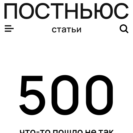
статьи
500
что-то пошло не так