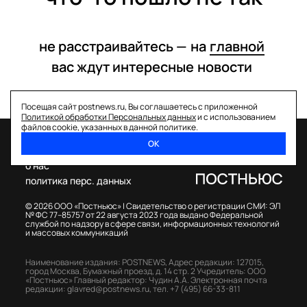
не расстраивайтесь —
на
главной
вас ждут интересные
новости
Посещая сайт postnews.ru, Вы соглашаетесь с приложенной
Политикой обработки Персональных данных
и с использованием
файлов cookie, указанных в данной политике.
ОК
спецпроекты
о нас
политика перс. данных
© 2026 ООО «Постньюс» |
Свидетельство о регистрации СМИ: ЭЛ
№ ФС 77–85757 от 22 августа 2023 года выдано Федеральной
службой по надзору в сфере связи, информационных технологий
и массовых коммуникаций
Наименование издания: POSTNEWS,
Адрес редакции: 127015,
город Москва, Бумажный проезд, д. 14 стр. 2
Учредитель: ООО
«Постньюс»
Главный редактор: Чудин А.А.
Электронная почта
редакции:
glavred@postnews.ru
,
тел.
+7 (495) 66-33-811