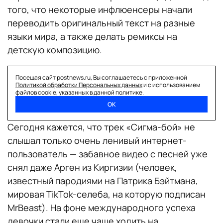
того, что некоторые инфлюенсеры начали
переводить оригинальный текст на разные
языки мира, а также делать ремиксы на
детскую композицию.
Посещая сайт postnews.ru, Вы соглашаетесь с приложенной
Почему «Сигма-бой» уже всех
Политикой обработки Персональных данных
и с использованием
файлов cookie, указанных в данной политике.
достал?
ОК
Сегодня кажется, что трек «Сигма-бой» не
слышал только очень ленивый интернет-
пользователь — забавное видео с песней уже
снял даже Арген из Киргизии (человек,
известный пародиями на Патрика Бэйтмана,
мировая TikTok-селеба, на которую подписан
MrBeast). На фоне международного успеха
девочки стали еще чаще ходить на