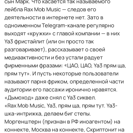
сын Марк. Что касается так называемого
лейбла Rax Mob Music — следов его
деятельности в интернете нет. Зато в
одноименном Telegram-канале регулярно
выходят «кружки» с главой компании — в них
Ya3 фристайлит (или он просто так
разговаривает), рассказывает о своей
медиаактивности и без устали радует
фирменными фразами: «ЦАО, ЦАО, Ya3 прям ща,
прям тут». И пусть некоторые пользователи
называют парня фриком, определенной части
аудитории его пассажи иронично нравятся.
«Дымоход» даже снял с Ya3 сиквел.
«Rax Mob Music, Ya3, прям ща, прям тут. Ya3-
шка-интрижка, делаем биг степы.
Моргенштерн (признан в РФ иноагентом) на
коннекте, Москва на коннекте, Скриптонит на