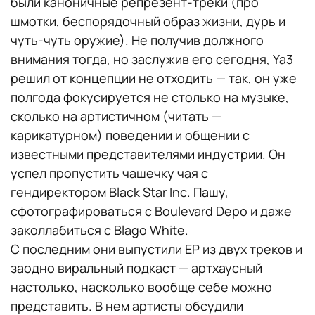
были каноничные репрезент-треки (про
шмотки, беспорядочный образ жизни, дурь и
чуть-чуть оружие). Не получив должного
внимания тогда, но заслужив его сегодня, Ya3
решил от концепции не отходить — так, он уже
полгода фокусируется не столько на музыке,
сколько на артистичном (читать —
карикатурном) поведении и общении с
известными представителями индустрии. Он
успел пропустить чашечку чая с
гендиректором Black Star Inc. Пашу,
сфотографироваться с Boulevard Depo и даже
заколлабиться с Blago White.
С последним они выпустили EP из двух треков и
заодно виральный подкаст — артхаусный
настолько, насколько вообще себе можно
представить. В нем артисты обсудили