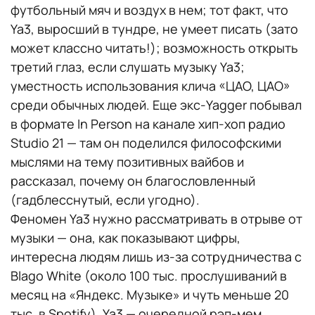
футбольный мяч и воздух в нем; тот факт, что
Ya3, выросший в тундре, не умеет писать (зато
может классно читать!); возможность открыть
третий глаз, если слушать музыку Ya3;
уместность использования клича «ЦАО, ЦАО»
среди обычных людей. Еще экс-Yagger побывал
в формате In Person на канале хип-хоп радио
Studio 21 — там он поделился философскими
мыслями на тему позитивных вайбов и
рассказал, почему он благословленный
(гадблесснутый, если угодно).
Феномен Ya3 нужно рассматривать в отрыве от
музыки — она, как показывают цифры,
интересна людям лишь из-за сотрудничества с
Blago White (около 100 тыс. прослушиваний в
месяц на «Яндекс. Музыке» и чуть меньше 20
тыс. в Spotify). Ya3 — очередной рэп-мем,