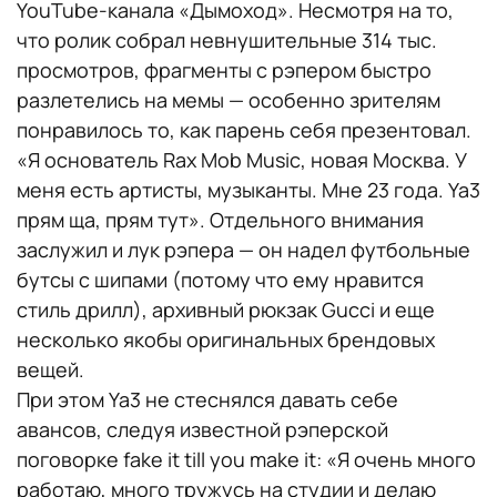
YouTube-канала «Дымоход». Несмотря на то,
что ролик собрал невнушительные 314 тыс.
просмотров, фрагменты с рэпером быстро
разлетелись на мемы — особенно зрителям
понравилось то, как парень себя презентовал.
«Я основатель Rax Mob Music, новая Москва. У
меня есть артисты, музыканты. Мне 23 года. Ya3
прям ща, прям тут». Отдельного внимания
заслужил и лук рэпера — он надел футбольные
бутсы с шипами (потому что ему нравится
стиль дрилл), архивный рюкзак Gucci и еще
несколько якобы оригинальных брендовых
вещей.
При этом Ya3 не стеснялся давать себе
авансов, следуя известной рэперской
поговорке fake it till you make it: «Я очень много
работаю, много тружусь на студии и делаю