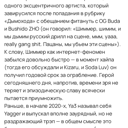
одного эксцентричного артиста, который
завирусился после попадания в рубрику
«Дымохода» с обещанием фитануть с OG Buda
и Bushido ZHO (он говорил: «Шиммер, шимим, и
мы дымим русский дрилл на сцене, ммм, уааа,
really gang shit. Пацаны, мы убьем эти сцены»).
К слову, Шиммер как интернет-феномен
забылся довольно быстро — в момент хайпа
(тогда его обсуждали и Kizaru, и Soda Luv) он
получил годовой срок за ограбление. Герой
сегодняшнего дня, напротив, времени зря не
теряет и эпизодическую славу всячески
пытается приумножить.
Раньше, в начале 2020-х, Ya3 называл себя
Yagger и выпускал вполне заурядный, но не
раздражающий трэп — в общем смысле это