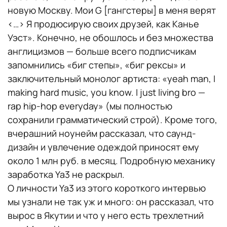
новую Москву. Мои G [гангстеры] в меня верят
<…> Я продюсирую своих друзей, как Канье
Уэст». Конечно, не обошлось и без множества
англицизмов — больше всего подписчикам
запомнились «биг степы», «биг рексы» и
заключительный монолог артиста: «yeah man, I
making hard music, you know. I just living bro —
rap hip-hop everyday» (мы полностью
сохранили грамматический строй). Кроме того,
вчерашний ноунейм рассказал, что саунд-
дизайн и увлечение одеждой приносят ему
около 1 млн руб. в месяц. Подробную механику
заработка Ya3 не раскрыл.
О личности Ya3 из этого короткого интервью
мы узнали не так уж и много: он рассказал, что
вырос в Якутии и что у него есть трехлетний