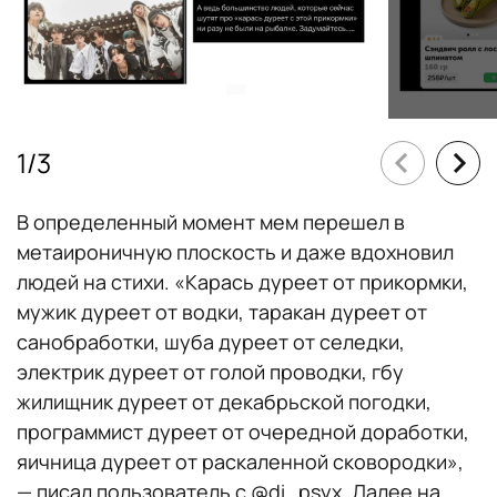
1
/
3
В определенный момент мем перешел в
метаироничную плоскость и даже вдохновил
людей на стихи. «Карась дуреет от прикормки,
мужик дуреет от водки, таракан дуреет от
санобработки, шуба дуреет от селедки,
электрик дуреет от голой проводки, гбу
жилищник дуреет от декабрьской погодки,
программист дуреет от очередной доработки,
яичница дуреет от раскаленной сковородки»,
— писал пользователь с @di_psyx. Далее на