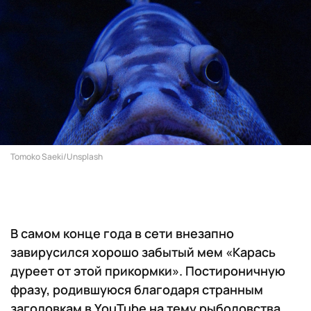
Tomoko Saeki/Unsplash
В самом конце года в сети внезапно
завирусился хорошо забытый мем «Карась
дуреет от этой прикормки». Постироничную
фразу, родившуюся благодаря странным
заголовкам в YouTube на тему рыболовства,