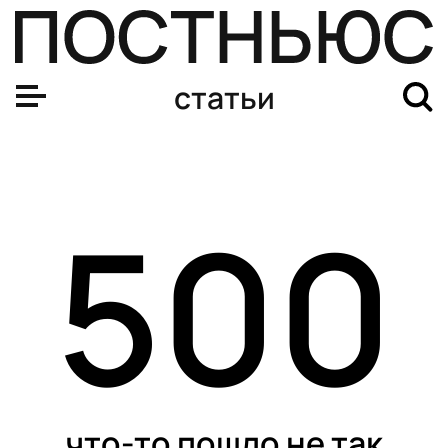
статьи
500
что-то пошло не так