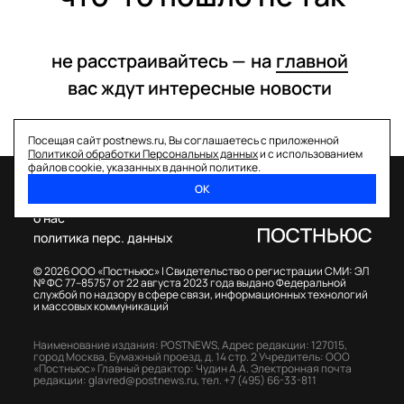
не расстраивайтесь —
на
главной
вас ждут интересные
новости
Посещая сайт postnews.ru, Вы соглашаетесь с приложенной
Политикой обработки Персональных данных
и с использованием
файлов cookie, указанных в данной политике.
ОК
спецпроекты
о нас
политика перс. данных
© 2026 ООО «Постньюс» |
Свидетельство о регистрации СМИ: ЭЛ
№ ФС 77–85757 от 22 августа 2023 года выдано Федеральной
службой по надзору в сфере связи, информационных технологий
и массовых коммуникаций
Наименование издания: POSTNEWS,
Адрес редакции: 127015,
город Москва, Бумажный проезд, д. 14 стр. 2
Учредитель: ООО
«Постньюс»
Главный редактор: Чудин А.А.
Электронная почта
редакции:
glavred@postnews.ru
,
тел.
+7 (495) 66-33-811