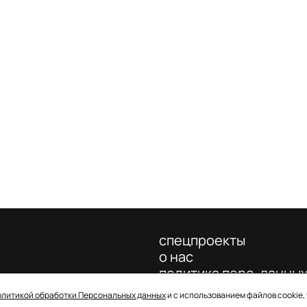
спецпроекты
о нас
политика перс. данны
олитикой обработки Персональных данных
и с использованием файлов cookie,