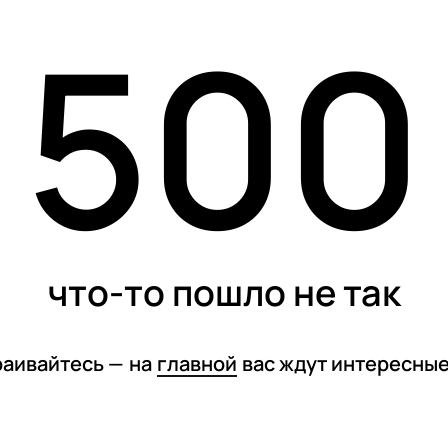
500
карточки
тесты
спецпроекты
что-то пошло не так
раивайтесь —
на
главной
вас ждут интересны