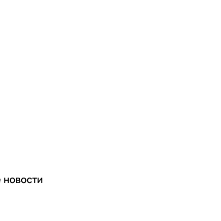
е
новости