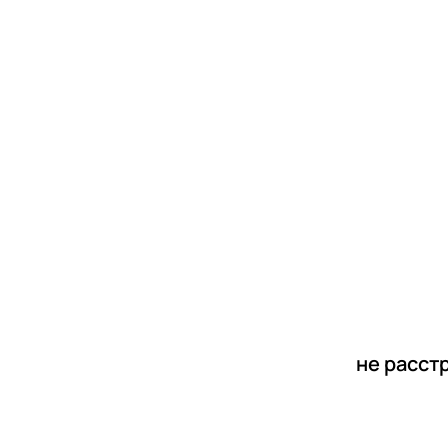
новости
статьи
не расст