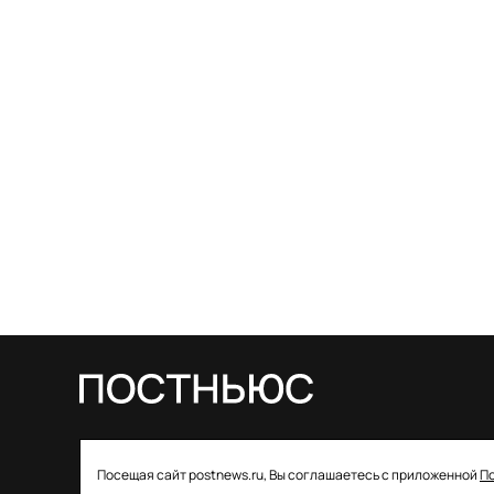
© 2026 ООО «Постньюс» |
Свидетельство
Посещая сайт postnews.ru, Вы соглашаетесь с приложенной
П
о регистрации СМИ: ЭЛ № ФС 77–85757 от 22 августа