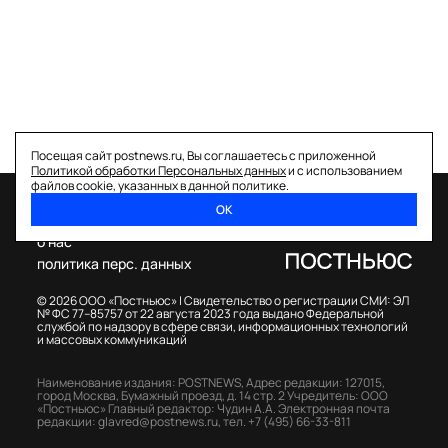
Посещая сайт postnews.ru, Вы соглашаетесь с приложенной
Политикой обработки Персональных данных
и с использованием
файлов cookie, указанных в данной политике.
ОК
спецпроекты
о нас
политика перс. данных
© 2026 ООО «Постньюс» |
Свидетельство о регистрации СМИ: ЭЛ
№ ФС 77–85757 от 22 августа 2023 года выдано Федеральной
службой по надзору в сфере связи, информационных технологий
и массовых коммуникаций
Наименование издания: POSTNEWS,
Адрес редакции: 127015,
город Москва, Бумажный проезд, д. 14 стр. 2
Учредитель: ООО
«Постньюс»
Главный редактор: Чудин А.А.
Электронная почта
редакции:
glavred@postnews.ru
,
тел.
+7 (495) 66-33-811