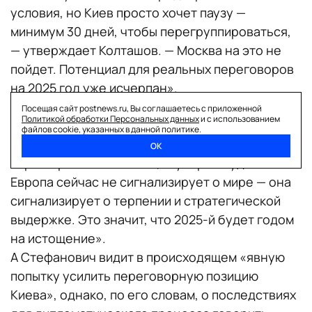
условия, но Киев просто хочет паузу —
минимум 30 дней, чтобы перегруппироваться,
— утверждает Колташов. — Москва на это не
пойдет. Потенциал для реальных переговоров
на 2025 год уже исчерпан».
По мнению аналитиков, произошедшее
Посещая сайт postnews.ru, Вы соглашаетесь с приложенной
Политикой обработки Персональных данных
и с использованием
«снимает тормоза» для ВСУ. «После таких
файлов cookie, указанных в данной политике.
решений Запада любые форматы переговоров
ОК
теряют реалистичность, — уверен Кудашов. —
Европа сейчас не сигнализирует о мире — она
сигнализирует о терпении и стратегической
выдержке. Это значит, что 2025-й будет годом
на истощение».
А Стефанович видит в происходящем «явную
попытку усилить переговорную позицию
Киева», однако, по его словам, о последствиях