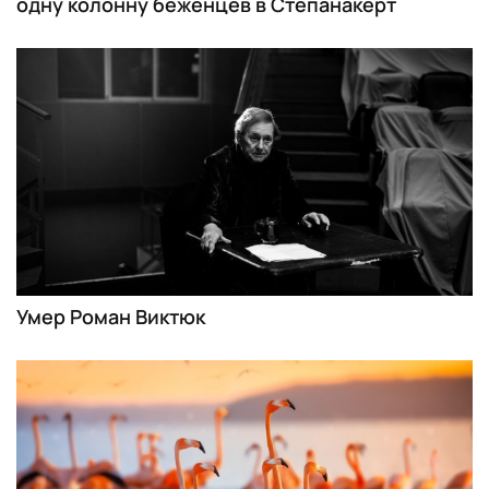
одну колонну беженцев в Степанакерт
Умер Роман Виктюк