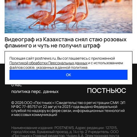
Видеограф из Казахстана снял стаю розовых
фламинго и чуть не получил штраф
Посещая сайт postnews.ru, Вы соглашаетесь с приложенной
Политикой обработки Персональных данных
и с использованием
файлов cookie, указанных в данной политике.
ОК
спецпроекты
о нас
политика перс. данных
© 2026 ООО «Постньюс» |
Свидетельство о регистрации СМИ: ЭЛ
№ ФС 77–85757 от 22 августа 2023 года выдано Федеральной
службой по надзору в сфере связи, информационных технологий
и массовых коммуникаций
Наименование издания: POSTNEWS,
Адрес редакции: 127015,
город Москва, Бумажный проезд, д. 14 стр. 2
Учредитель: ООО
«Постньюс»
Главный редактор: Чудин А.А.
Электронная почта