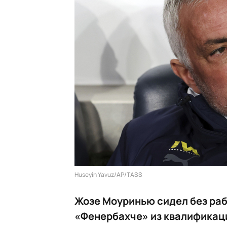
Huseyin Yavuz/AP/TASS
Жозе Моуринью сидел без раб
«Фенербахче» из квалификац