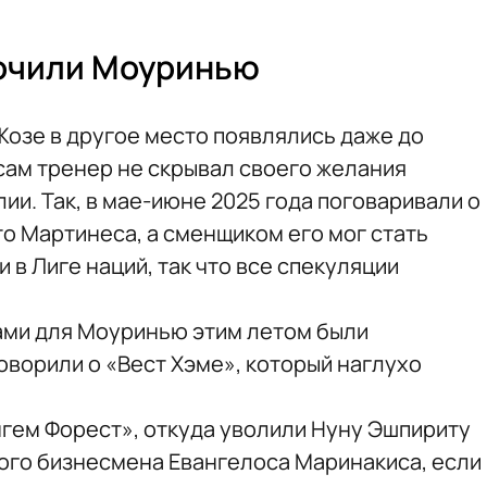
рочили Моуринью
озе в другое место появлялись даже до
сам тренер не скрывал своего желания
ии. Так, в мае-июне 2025 года поговаривали о
 Мартинеса, а сменщиком его мог стать
 в Лиге наций, так что все спекуляции
ми для Моуринью этим летом были
оворили о «Вест Хэме», который наглухо
нгем Форест», откуда уволили Нуну Эшпириту
кого бизнесмена Евангелоса Маринакиса, если