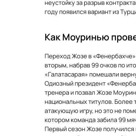
неустойку за разрыв контракта
году появился вариант из Турц
Как Моуринью прове
Переход Жозе в «Фенербахче» 
вторым, набрав 99 очков по ит
«Галатасарая» помешали верну
Одиозный президент «Фенерба
тренера и позвал Жозе Моуринь
национальных титулов. Более т
атакующую игру, но это не пом
котором команда забила 99 мя
Первый сезон Жозе получился 