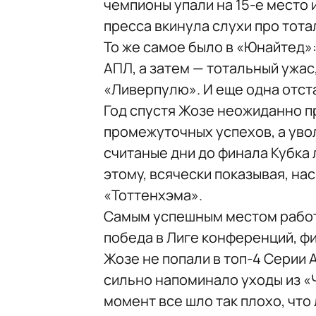
чемпионы упали на 15-е место 
пресса вкинула слухи про тота
То же самое было в «Юнайтед»:
АПЛ, а затем — тотальный ужас
«Ливерпулю». И еще одна отст
Год спустя Жозе неожиданно п
промежуточных успехов, а увол
считаные дни до финала Кубка
этому, всячески показывая, на
«Тоттенхэма».
Самым успешным местом работ
победа в Лиге конференций, фи
Жозе не попали в топ-4 Серии 
сильно напоминало уходы из «Ч
момент все шло так плохо, чт