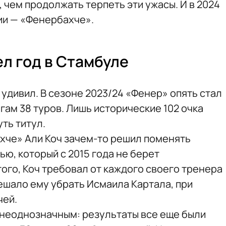
, чем продолжать терпеть эти ужасы. И в 2024
ии — «Фенербахче».
л год в Стамбуле
удивил. В сезоне 2023/24 «Фенер» опять стал
огам 38 туров. Лишь исторические 102 очка
ть титул.
хче» Али Коч зачем-то решил поменять
ю, который с 2015 года не берет
ого, Коч требовал от каждого своего тренера
ешало ему убрать Исмаила Картала, при
чей.
неоднозначным: результаты все еще были