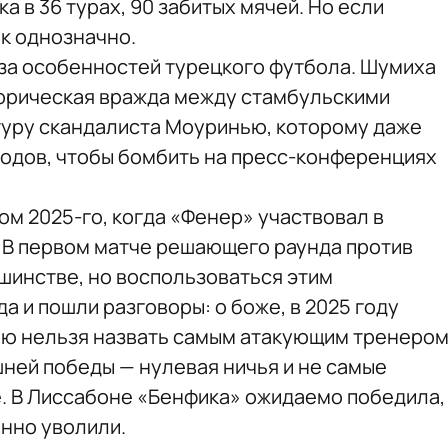
а в 36 турах, 90 забитых мячей. Но если
так однозначно.
з-за особенностей турецкого футбола. Шумиха
торическая вражда между стамбульскими
туру скандалиста Моуринью, которому даже
одов, чтобы бомбить на пресс-конференциях
ом 2025-го, когда «Фенер» участвовал в
 В первом матче решающего раунда против
ьшинстве, но воспользоваться этим
а и пошли разговоры: о боже, в 2025 году
ью нельзя назвать самым атакующим тренеро
ней победы — нулевая ничья и не самые
е. В Лиссабоне «Бенфика» ожидаемо победила,
нно уволили.