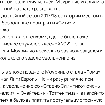
и проиграли кучу матчей. Моуринью уволили, а
льный разлад в раздевалке.
 достойный сезон 2017/18 со вторым местом в
, безвольные проигрыши «Сити» и
авка.
ришел в «Тоттенхэм», где не было даже
ьнение случилось весной 2021-го, за
 лиги. Моуринью несколько раз возвращался к
сколько его задело увольнение из
ы в эпохе позднего Моуринью стала «Рома»:
нал Лиги Европы. Но ни разу римляне при
А, а увольнение со «Стадио Олимпико» очень
елси», «Юнайтед» и «Тоттенхэма»: в какой-то
о легче было выплатить португальцу огромную