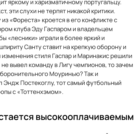
дит яркому и харизматичному португальцу.
ст, эти слухи не терпят никакой критики.
из «Фореста» кроется в его конфликте с
ром клуба Эду Гаспаром и владельцем
бы «лесники» играли в более яркий и
шпириту Санту ставит на крепкую оборону и
и изменения стиля Гаспар и Маринакис решили
 не вывел команду в Лигу чемпионов, то зачем
оборонительного Моуринью? Так и
л Эндж Постекоглу, тот самый футбольный
ропы с «Тоттенхэмом».
стается высокооплачиваемым