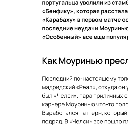
португальца уволили из стамб
«Бенфику», которая расстала
«Карабаху» в первом матче о
последние неудачи Моуринью
«Особенный» все еще популяр
Как Моуринью прес
Последний по-настоящему топ
мадридский «Реал», откуда он 
был «Челси», пара приличных се
карьере Моуринью что-то пол
Выработался паттерн, который
подряд. В «Челси» все пошло п