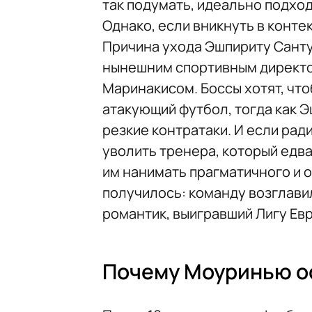
так подумать, идеально подхо
Однако, если вникнуть в контек
Причина ухода Эшпириту Санту 
нынешним спортивным директо
Маринакисом. Боссы хотят, что
атакующий футбол, тогда как Э
резкие контратаки. И если рад
уволить тренера, который едва
им нанимать прагматичного и 
получилось: команду возглави
романтик, выигравший Лигу Ев
Почему Моуринью о