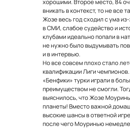
хорошими. Второе место, 84 очк
вникать в контекст, то не все 
Жозе весь год сходил с ума и
в СМИ, слабое судейство и ис
клубами идеально попали в на
не нужно было выдумывать пов
и в интервью.
Но все совсем плохо стало лет
квалификации Лиги чемпионов.
«Бенфики» турки играли в бол
преимуществом не смогли. Тогд
выяснилось, что Жозе Моурин
планеты! Вместо важной домаш
высокие шансы в ответной игр
после чего Моуринью немедле