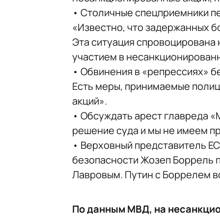
• Столичные спецприемники п
«Известно, что задержанных б
Эта ситуация спровоцирована 
участием в несанкционирован
• Обвинения в «репрессиях» 
Есть меры, принимаемые полиц
акций».
• Обсуждать арест главреда «
решение суда и мы не имеем п
• Верховный представитель ЕС
безопасности Жозеп Боррель п
Лавровым. Путин с Боррелем в
По данным МВД, на несанкцио