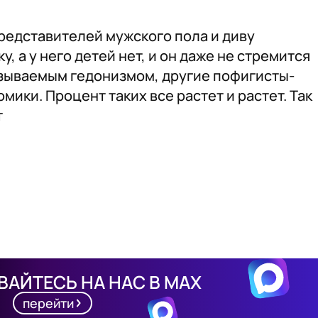
редставителей мужского пола и диву
, а у него детей нет, и он даже не стремится
называемым гедонизмом, другие пофигисты-
мики. Процент таких все растет и растет. Так
т
АЙТЕСЬ НА НАС В MAX
перейти