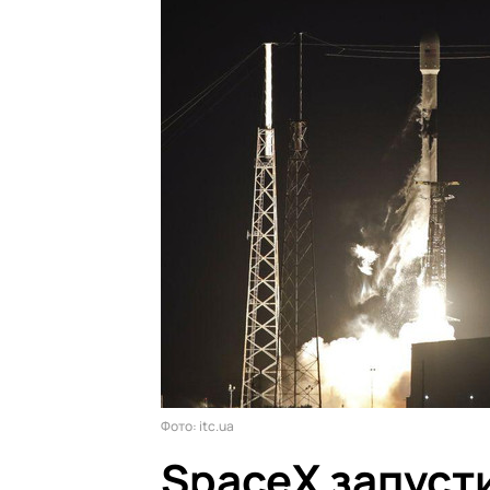
Фото: itc.ua
SpaceX запусти