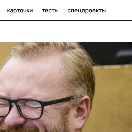
ные акции
карточки
тесты
спецпроекты