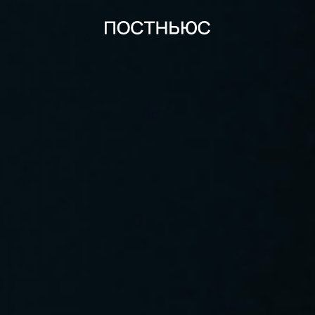
карточки
тесты
спецпроекты