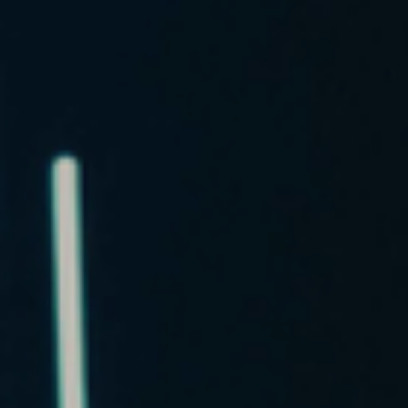
новости
статьи