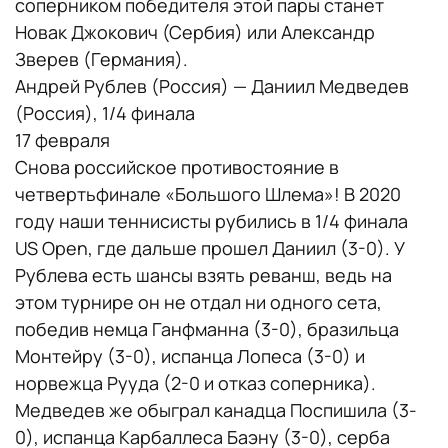
соперником победителя этой пары станет
Новак Джокович (Сербия) или Александр
Зверев (Германия).
Андрей Рублев (Россия) — Даниил Медведев
(Россия), 1/4 финала
17 февраля
Снова российское противостояние в
четвертьфинале «Большого Шлема»! В 2020
году наши теннисисты рубились в 1/4 финала
US Open, где дальше прошел Даниил (3-0). У
Рублева есть шансы взять реванш, ведь на
этом турнире он не отдал ни одного сета,
победив немца Ганфманна (3-0), бразильца
Монтейру (3-0), испанца Лопеса (3-0) и
норвежца Рууда (2-0 и отказ соперника).
Медведев же обыграл канадца Поспишила (3-
0), испанца Карбаллеса Баэну (3-0), серба