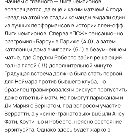
Начнем с главного — Лига чемпионов
возвращается, да еще и каким матчем! 4 года
назад на этой же стадии команды выдали один
из лучших перформансов в истории плей-офф
Лиги чемпионов. Сперва «ПСЖ» сенсационно
разгромил «Барсу» в Париже (4:0), а затем
каталонцы дома выиграли (6:1) в безумнейшем
матче, где Серджи Роберто забил решающий
гол на пятой (!!!) дополнительной минуте.
Грядущая встреча должна была стать первой
для Неймара против бывшего клуба, но
бразилец травмировался и рискует пропустить
даже ответный матч. Не помогут парижанам и
Ди Мария с Бернатом, под вопросом участие
Верратти, а у «сине-гранатовых» выбыли Ансу
Фати, Коутиньо и Роберто, неясно состояние
Брэйтуэйта. Однако здесь будет жарко в