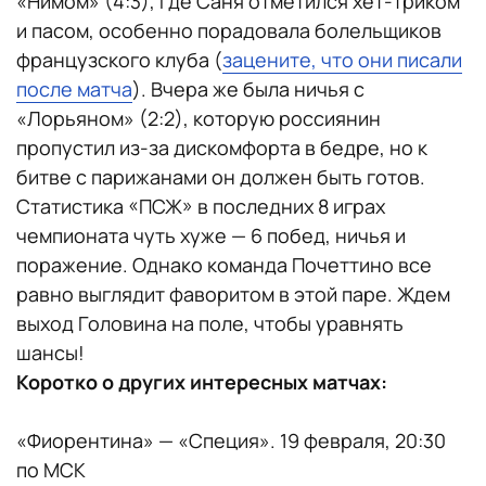
«Нимом» (4:3), где Саня отметился хет-триком
и пасом, особенно порадовала болельщиков
французского клуба (
зацените, что они писали
после матча
). Вчера же была ничья с
«Лорьяном» (2:2), которую россиянин
пропустил из-за дискомфорта в бедре, но к
битве с парижанами он должен быть готов.
Статистика «ПСЖ» в последних 8 играх
чемпионата чуть хуже — 6 побед, ничья и
поражение. Однако команда Почеттино все
равно выглядит фаворитом в этой паре. Ждем
выход Головина на поле, чтобы уравнять
шансы!
Коротко о других интересных матчах:
«Фиорентина» — «Специя». 19 февраля, 20:30
по МСК