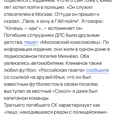
поделился с изданием, что его сын тоже с юных
лет хотел пойти в полицию. «Он служил
спасателем в Москве. Оттуда он пришел и
сказал: „Папа, я хочу в ГАИ пойти“. Я говорю:
“Хочешь — иди”», — вспоминает он.
Погибшие сотрудники ДПС были друзьями
детства,
пишет
«Московский комсомолец». По
информации издания, они жили в одном доме в
подмосковном поселке Михнево. Оба
увлекались автомобилями, Климанов также
любил футбол. «Российская газета»
сообщила
со ссылкой на друзей Ильи, что он был
известным футболистом в своем поселке,
выступал за местный «Сокол» и даже был
капитаном команды.
Третьего погибшего СК характеризует как
«лицо, находившееся рядом с полицейскими».