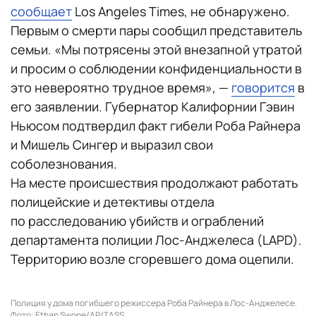
сообщает
Los Angeles Times, не обнаружено.
Первым о смерти пары сообщил представитель
семьи. «Мы потрясены этой внезапной утратой
и просим о соблюдении конфиденциальности в
это невероятно трудное время», —
говорится
в
его заявлении. Губернатор Калифорнии Гэвин
Ньюсом подтвердил факт гибели Роба Райнера
и Мишель Сингер и выразил свои
соболезнования.
На месте происшествия продолжают работать
полицейские и детективы отдела
по расследованию убийств и ограблений
департамента полиции Лос-Анджелеса (LAPD).
Территорию возле сгоревшего дома оцепили.
Полиция у дома погибшего режиссера Роба Райнера в Лос-Анджелесе.
Фото: Ethan Swope/AP/TASS