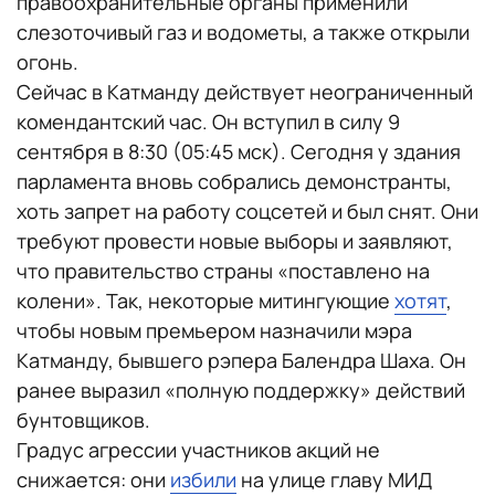
правоохранительные органы применили
слезоточивый газ и водометы, а также открыли
огонь.
Сейчас в Катманду действует неограниченный
комендантский час. Он вступил в силу 9
сентября в 8:30 (05:45 мск). Сегодня у здания
парламента вновь собрались демонстранты,
хоть запрет на работу соцсетей и был снят. Они
требуют провести новые выборы и заявляют,
что правительство страны «поставлено на
колени». Так, некоторые митингующие
хотят
,
чтобы новым премьером назначили мэра
Катманду, бывшего рэпера Балендра Шаха. Он
ранее выразил «полную поддержку» действий
бунтовщиков.
Градус агрессии участников акций не
снижается: они
избили
на улице главу МИД