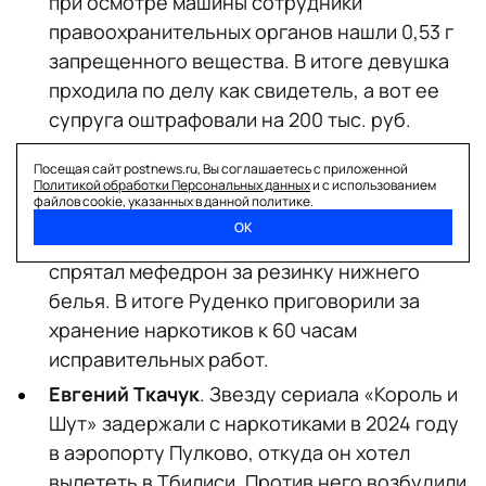
при осмотре машины сотрудники
правоохранительных органов нашли 0,53 г
запрещенного вещества. В итоге девушка
прходила по делу как свидетель, а вот ее
супруга оштрафовали на 200 тыс. руб.
Анатолий Руденко
. Сыгравший в сериалах
Посещая сайт postnews.ru, Вы соглашаетесь с приложенной
«Триггер», «Простые истины» и
Политикой обработки Персональных данных
и с использованием
файлов cookie, указанных в данной политике.
«Каменская» актер попался с наркотиками
ОК
при проверке его машины в 2024 году. Он
спрятал мефедрон за резинку нижнего
белья. В итоге Руденко приговорили за
хранение наркотиков к 60 часам
исправительных работ.
Евгений Ткачук
. Звезду сериала «Король и
Шут» задержали с наркотиками в 2024 году
в аэропорту Пулково, откуда он хотел
вылететь в Тбилиси. Против него возбудили